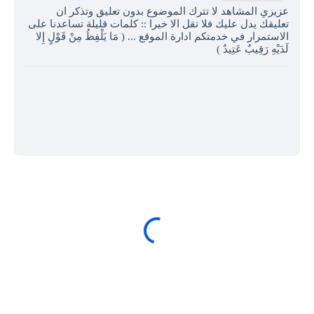
عزيزي المشاهد لا تترك الموضوع بدون تعليق وتذكر ان
تعليقك يدل عليك فلا تقل الا خيرا :: كلمات قليلة تساعدنا على
الاستمرار في خدمتكم ادارة الموقع ... ( مَا يَلْفِظُ مِنْ قَوْلٍ إِلا
لَدَيْهِ رَقِيبٌ عَتِيدٌ )