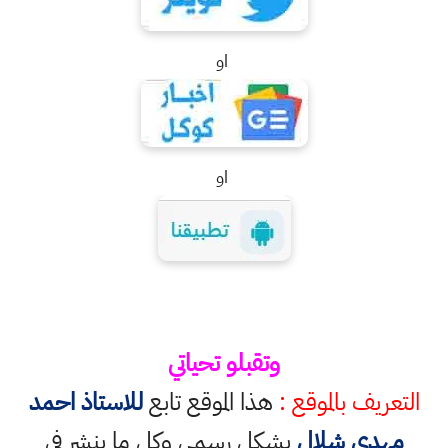
او
او
وتقبلو تحياتي
التعريف بالموقع :
هذا الموقع تابع
للاستاذ احمد
مهدي شلال
بشكل رسمي وكل ما ينشر في