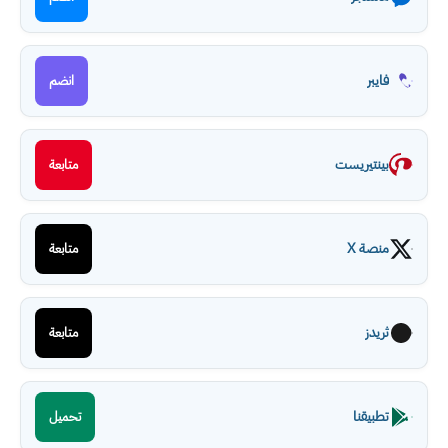
فايبر
انضم
بينتيريست
متابعة
منصة X
متابعة
ثريدز
متابعة
تطبيقنا
تحميل