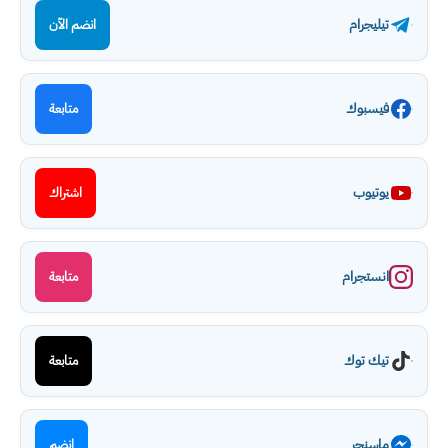
تيليجرام
انضم الآن
فيسبوك
متابعة
يوتيوب
اشتراك
انستجرام
متابعة
تيك توك
متابعة
ماسنجر
انضم