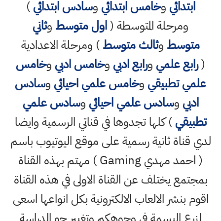
ابتدائي
و
خامس ابتدائي
و
سادس ابتدائي
)
ومرحلة المتوسطة (
اول متوسط
و
ثاني
متوسط
و
ثالث متوسط
) ومرحلة الاعدادية
(
رابع علمي
و
رابع ادبي
و
خامس ادبي
و
خامس
علمي تطبيقي
و
خامس علمي احيائي
و
سادس
ادبي
و
سادس علمي احيائي
و
سادس علمي
تطبيقي
) كلها تجدوها في قناتي الرسمية وايضا
لدي قناة ثانية رسمية على موقع اليوتيوب باسم
( احمد مهدي Gaming ) مهتم بهذه القناة
بمجتمع يختلف عن القناة الاولى في هذه القناة
اقوم بنشر الالعاب الالكترونية بكل انواعها اسعى
لزرع البسمة في وجوهكم وتغيير جو الدراسة