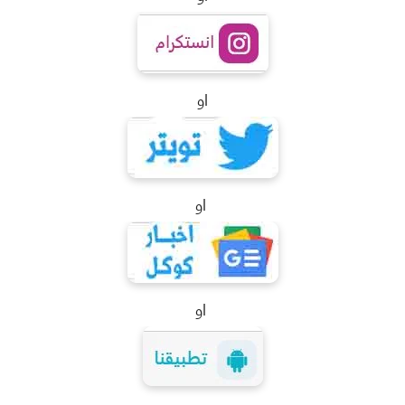
او
او
او