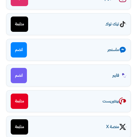
تيك توك
متابعة
ماسنجر
انضم
فايبر
انضم
بينتيريست
متابعة
منصة X
متابعة