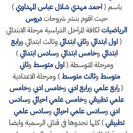
باسم (
احمد مهدي شلال عباس المهداوي
)
حيث اقوم بنشر شروحات
دروس
الرياضيات
لكافة المراحل الدراسية مرحلة الابتدائي
(
اول ابتدائي
و
ثاني ابتدائي
وثالث ابتدائي و
رابع
ابتدائي
و
خامس ابتدائي
و
سادس ابتدائي
)
ومرحلة المتوسطة (
اول متوسط
و
ثاني
متوسط
و
ثالث متوسط
) ومرحلة الاعدادية
(
رابع علمي
و
رابع ادبي
و
خامس ادبي
و
خامس
علمي تطبيقي
و
خامس علمي احيائي
و
سادس
ادبي
و
سادس علمي احيائي
و
سادس علمي
تطبيقي
) كلها تجدوها في قناتي الرسمية وايضا