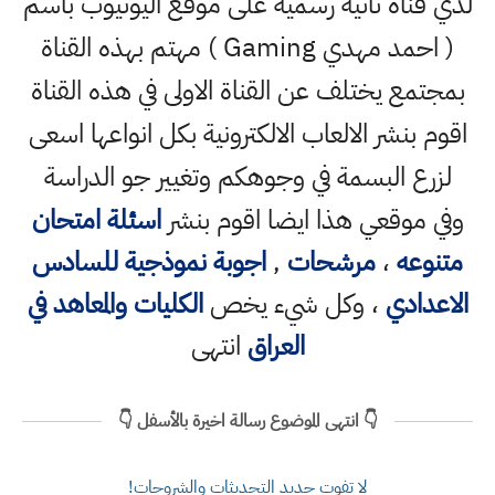
لدي قناة ثانية رسمية على موقع اليوتيوب باسم
( احمد مهدي Gaming ) مهتم بهذه القناة
بمجتمع يختلف عن القناة الاولى في هذه القناة
اقوم بنشر الالعاب الالكترونية بكل انواعها اسعى
لزرع البسمة في وجوهكم وتغيير جو الدراسة
وفي موقعي هذا ايضا اقوم بنشر
اسئلة امتحان
متنوعه
،
مرشحات
,
اجوبة نموذجية للسادس
الاعدادي
، وكل شيء يخص
الكليات والمعاهد في
العراق
انتهى
👇 انتهى الموضوع رسالة اخيرة بالأسفل 👇
لا تفوت جديد التحديثات والشروحات!