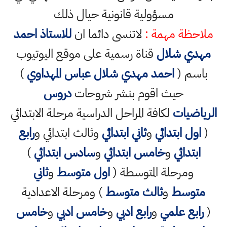
مسؤولية قانونية حيال ذلك
ملاحظة مهمة :
لاتنسى دائما ان
للاستاذ احمد
مهدي شلال
قناة رسمية على موقع اليوتيوب
باسم (
احمد مهدي شلال عباس المهداوي
)
حيث اقوم بنشر شروحات
دروس
الرياضيات
لكافة المراحل الدراسية مرحلة الابتدائي
(
اول ابتدائي
و
ثاني ابتدائي
وثالث ابتدائي و
رابع
ابتدائي
و
خامس ابتدائي
و
سادس ابتدائي
)
ومرحلة المتوسطة (
اول متوسط
و
ثاني
متوسط
و
ثالث متوسط
) ومرحلة الاعدادية
(
رابع علمي
و
رابع ادبي
و
خامس ادبي
و
خامس