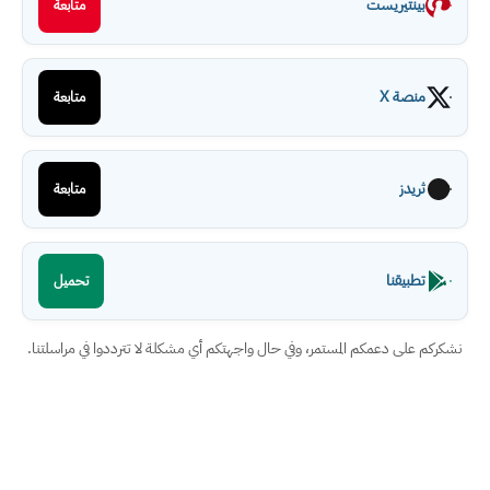
بينتيريست
متابعة
منصة X
متابعة
ثريدز
متابعة
تطبيقنا
تحميل
نشكركم على دعمكم المستمر، وفي حال واجهتكم أي مشكلة لا تترددوا في مراسلتنا.