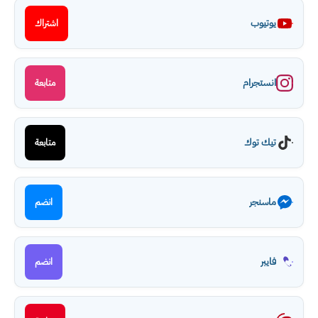
يوتيوب
اشتراك
انستجرام
متابعة
تيك توك
متابعة
ماسنجر
انضم
فايبر
انضم