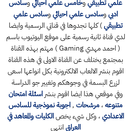
علمي تطبيقي
و
خامس علمي احيائي
و
سادس
ادبي
و
سادس علمي احيائي
و
سادس علمي
تطبيقي
) كلها تجدوها في قناتي الرسمية وايضا
لدي قناة ثانية رسمية على موقع اليوتيوب باسم
( احمد مهدي Gaming ) مهتم بهذه القناة
بمجتمع يختلف عن القناة الاولى في هذه القناة
اقوم بنشر الالعاب الالكترونية بكل انواعها اسعى
لزرع البسمة في وجوهكم وتغيير جو الدراسة
وفي موقعي هذا ايضا اقوم بنشر
اسئلة امتحان
متنوعه
،
مرشحات
,
اجوبة نموذجية للسادس
الاعدادي
، وكل شيء يخص
الكليات والمعاهد في
العراق
انتهى