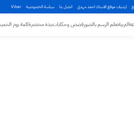
ع
ارشيف موقع الاستاذ احمد مهدي
اتصل بنا
سياسة الخصوصية
Viber
عه
التربية
تعلم الرسم بالصور
قصص وحكايات
نبذة مختصرة
كلمة يوم الخم