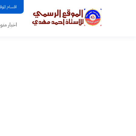
اقسام الموق
اخبار منو