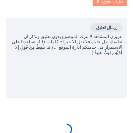
إرسال تعليق
عزيزي المشاهد لا تترك الموضوع بدون تعليق وتذكر ان
تعليقك يدل عليك فلا تقل الا خيرا :: كلمات قليلة تساعدنا على
الاستمرار في خدمتكم ادارة الموقع ... ( مَا يَلْفِظُ مِنْ قَوْلٍ إِلا
لَدَيْهِ رَقِيبٌ عَتِيدٌ )