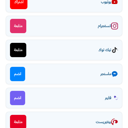
يوتيوب
اشتراك
انستجرام
متابعة
تيك توك
متابعة
ماسنجر
انضم
فايبر
انضم
بينتيريست
متابعة