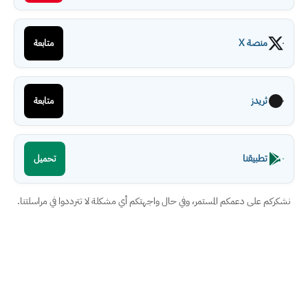
منصة X
متابعة
ثريدز
متابعة
تطبيقنا
تحميل
نشكركم على دعمكم المستمر، وفي حال واجهتكم أي مشكلة لا تترددوا في مراسلتنا.