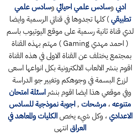
ادبي
و
سادس علمي احيائي
و
سادس علمي
تطبيقي
) كلها تجدوها في قناتي الرسمية وايضا
لدي قناة ثانية رسمية على موقع اليوتيوب باسم
( احمد مهدي Gaming ) مهتم بهذه القناة
بمجتمع يختلف عن القناة الاولى في هذه القناة
اقوم بنشر الالعاب الالكترونية بكل انواعها اسعى
لزرع البسمة في وجوهكم وتغيير جو الدراسة
وفي موقعي هذا ايضا اقوم بنشر
اسئلة امتحان
متنوعه
،
مرشحات
,
اجوبة نموذجية للسادس
الاعدادي
، وكل شيء يخص
الكليات والمعاهد في
العراق
انتهى