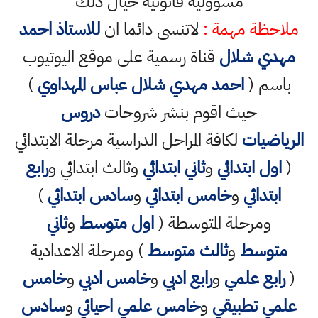
مسؤولية قانونية حيال ذلك
ملاحظة مهمة :
لاتنسى دائما ان
للاستاذ احمد
مهدي شلال
قناة رسمية على موقع اليوتيوب
باسم (
احمد مهدي شلال عباس المهداوي
)
حيث اقوم بنشر شروحات
دروس
الرياضيات
لكافة المراحل الدراسية مرحلة الابتدائي
(
اول ابتدائي
و
ثاني ابتدائي
وثالث ابتدائي و
رابع
ابتدائي
و
خامس ابتدائي
و
سادس ابتدائي
)
ومرحلة المتوسطة (
اول متوسط
و
ثاني
متوسط
و
ثالث متوسط
) ومرحلة الاعدادية
(
رابع علمي
و
رابع ادبي
و
خامس ادبي
و
خامس
علمي تطبيقي
و
خامس علمي احيائي
و
سادس