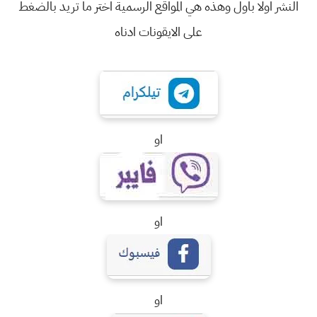
النشر اولا باول وهذه هي المواقع الرسمية اختر ما تريد بالضغط
على الايقونات ادناه
او
او
او