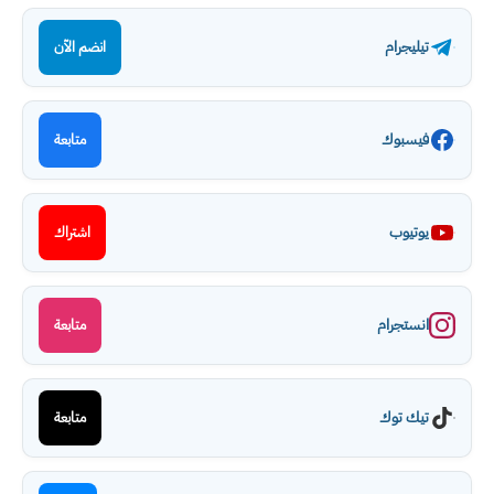
تيليجرام
انضم الآن
فيسبوك
متابعة
يوتيوب
اشتراك
انستجرام
متابعة
تيك توك
متابعة