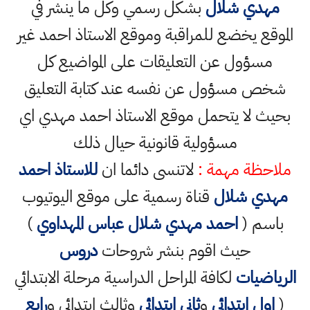
مهدي شلال
بشكل رسمي وكل ما ينشر في
موقع يخضع للمراقبة وموقع الاستاذ احمد غير
مسؤول عن التعليقات على المواضيع كل
خص مسؤول عن نفسه عند كتابة التعليق
يث لا يتحمل موقع الاستاذ احمد مهدي اي
مسؤولية قانونية حيال ذلك
احظة مهمة :
لاتنسى دائما ان
للاستاذ احمد
هدي شلال
قناة رسمية على موقع اليوتيوب
اسم (
احمد مهدي شلال عباس المهداوي
)
حيث اقوم بنشر شروحات
دروس
رياضيات
لكافة المراحل الدراسية مرحلة الابتدائي
اول ابتدائي
و
ثاني ابتدائي
وثالث ابتدائي و
رابع