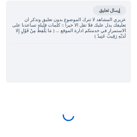
إرسال تعليق
زيزي المشاهد لا تترك الموضوع بدون تعليق وتذكر ان
عليقك يدل عليك فلا تقل الا خيرا :: كلمات قليلة تساعدنا على
لاستمرار في خدمتكم ادارة الموقع ... ( مَا يَلْفِظُ مِنْ قَوْلٍ إِلا
َدَيْهِ رَقِيبٌ عَتِيدٌ )