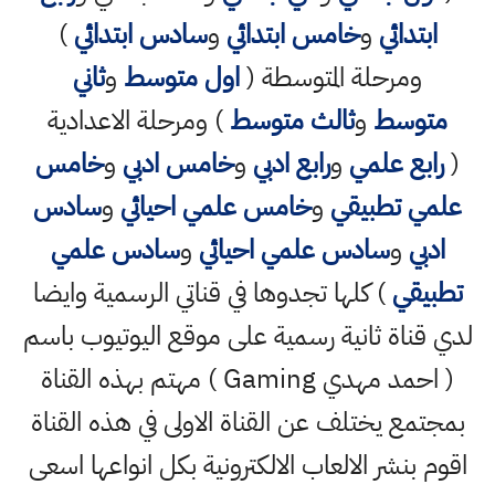
ابتدائي
و
خامس ابتدائي
و
سادس ابتدائي
)
ومرحلة المتوسطة (
اول متوسط
و
ثاني
متوسط
و
ثالث متوسط
) ومرحلة الاعدادية
رابع علمي
و
رابع ادبي
و
خامس ادبي
و
خامس
لمي تطبيقي
و
خامس علمي احيائي
و
سادس
ادبي
و
سادس علمي احيائي
و
سادس علمي
طبيقي
) كلها تجدوها في قناتي الرسمية وايضا
ي قناة ثانية رسمية على موقع اليوتيوب باسم
( احمد مهدي Gaming ) مهتم بهذه القناة
جتمع يختلف عن القناة الاولى في هذه القناة
وم بنشر الالعاب الالكترونية بكل انواعها اسعى