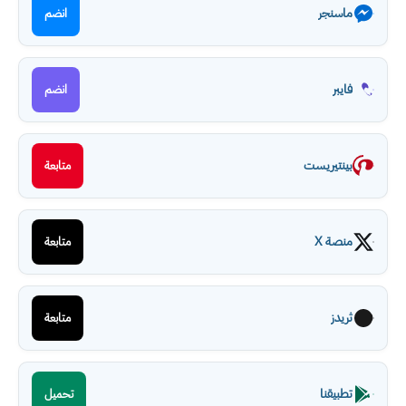
ماسنجر
انضم
فايبر
انضم
بينتيريست
متابعة
منصة X
متابعة
ثريدز
متابعة
تطبيقنا
تحميل