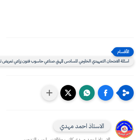
سئلة الامتحان التمهيدي الخارجي للسادس المهني صناعي حاسوب فنون زراعي تمريض تجاري
الاستاذ احمد مهدي
الاستاذ احمد مهدي كاتب مقالات ، احب التدوين ،