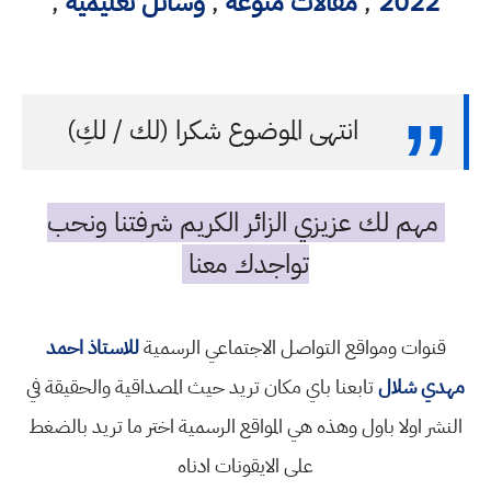
2022
,
مقالات منوعه
,
وسائل تعليمية
,
انتهى الموضوع شكرا (لك / لكِ)
مهم لك عزيزي الزائر الكريم شرفتنا ونحب
تواجدك معنا
قنوات ومواقع التواصل الاجتماعي الرسمية
للاستاذ احمد
مهدي شلال
تابعنا باي مكان تريد حيث المصداقية والحقيقة في
النشر اولا باول وهذه هي المواقع الرسمية اختر ما تريد بالضغط
على الايقونات ادناه