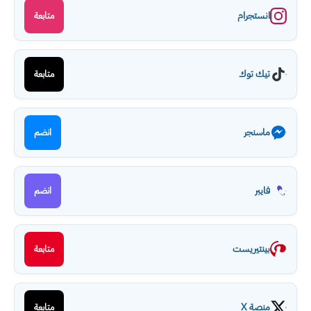
انستجرام
متابعة
تيك توك
متابعة
ماسنجر
انضم
فايبر
انضم
بينتيريست
متابعة
منصة X
متابعة