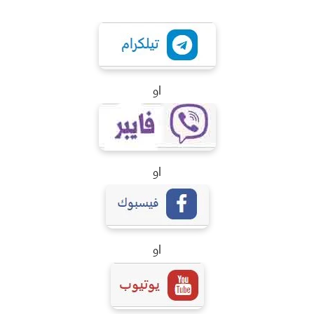
او
او
او