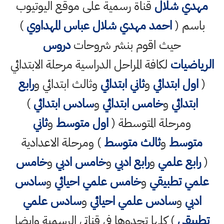
مهدي شلال
قناة رسمية على موقع اليوتيوب
باسم (
احمد مهدي شلال عباس المهداوي
)
حيث اقوم بنشر شروحات
دروس
الرياضيات
لكافة المراحل الدراسية مرحلة الابتدائي
(
اول ابتدائي
و
ثاني ابتدائي
وثالث ابتدائي و
رابع
ابتدائي
و
خامس ابتدائي
و
سادس ابتدائي
)
ومرحلة المتوسطة (
اول متوسط
و
ثاني
متوسط
و
ثالث متوسط
) ومرحلة الاعدادية
(
رابع علمي
و
رابع ادبي
و
خامس ادبي
و
خامس
علمي تطبيقي
و
خامس علمي احيائي
و
سادس
ادبي
و
سادس علمي احيائي
و
سادس علمي
تطبيقي
) كلها تجدوها في قناتي الرسمية وايضا