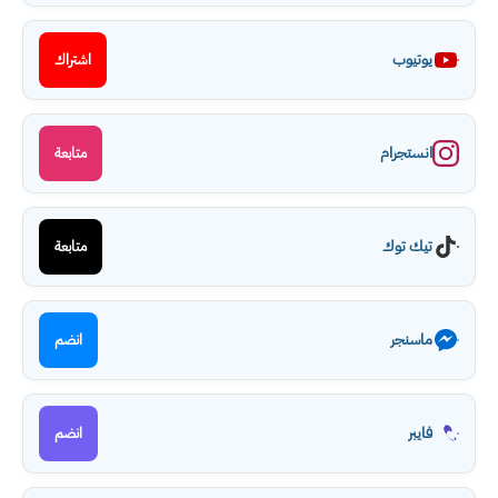
يوتيوب
اشتراك
انستجرام
متابعة
تيك توك
متابعة
ماسنجر
انضم
فايبر
انضم