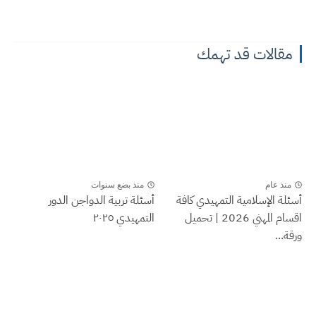
قالات قد تهمك
نذ عام
منذ بضع سنوات
ة الإسلامية التمهيدي كافة
أسئلة تربية الدواجن الدور
اقسام المهني 2026 | تحميل
التمهيدي ٢٠٢٥
...