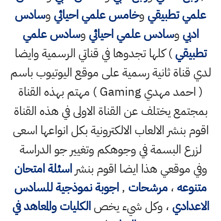
لمي تطبيقي
و
خامس علمي احيائي
و
سادس
ادبي
و
سادس علمي احيائي
و
سادس علمي
طبيقي
) كلها تجدوها في قناتي الرسمية وايضا
ي قناة ثانية رسمية على موقع اليوتيوب باسم
( احمد مهدي Gaming ) مهتم بهذه القناة
جتمع يختلف عن القناة الاولى في هذه القناة
وم بنشر الالعاب الالكترونية بكل انواعها اسعى
لزرع البسمة في وجوهكم وتغيير جو الدراسة
ي موقعي هذا ايضا اقوم بنشر
اسئلة امتحان
تنوعه
،
مرشحات
,
اجوبة نموذجية للسادس
اعدادي
، وكل شيء يخص
الكليات والمعاهد في