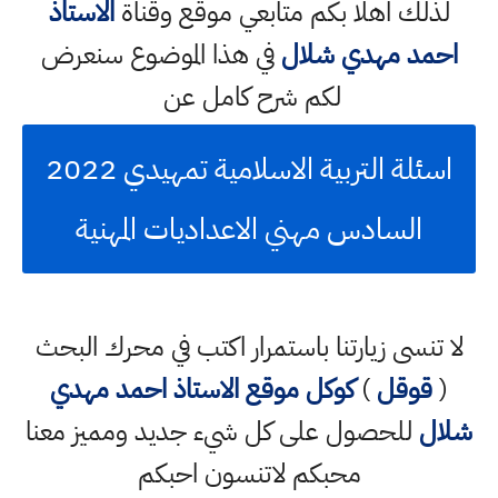
لذلك اهلا بكم متابعي موقع وقناة
الاستاذ
حمد مهدي شلال
في هذا الموضوع سنعرض
لكم شرح كامل عن
اسئلة التربية الاسلامية تمهيدي 2022
السادس مهني الاعداديات المهنية
ا تنسى زيارتنا باستمرار اكتب في محرك البحث
(
قوقل
)
كوكل
موقع الاستاذ احمد مهدي
ال
للحصول على كل شيء جديد ومميز معنا
محبكم لاتنسون احبكم