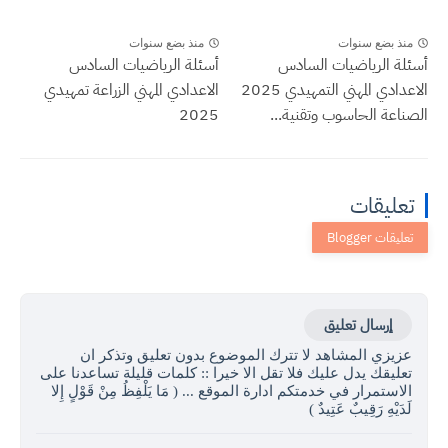
نذ بضع سنوات
منذ بضع سنوات
لة الرياضيات السادس
أسئلة الرياضيات السادس
الاعدادي المهني التمهيدي 2025
الاعدادي المهني الزراعة تمهيدي
اعة الحاسوب وتقنية...
2025
عليقات
إرسال تعليق
زيزي المشاهد لا تترك الموضوع بدون تعليق وتذكر ان
عليقك يدل عليك فلا تقل الا خيرا :: كلمات قليلة تساعدنا على
لاستمرار في خدمتكم ادارة الموقع ... ( مَا يَلْفِظُ مِنْ قَوْلٍ إِلا
َدَيْهِ رَقِيبٌ عَتِيدٌ )