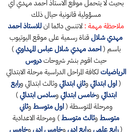
يث لا يتحمل موقع الاستاذ احمد مهدي اي
مسؤولية قانونية حيال ذلك
احظة مهمة :
لاتنسى دائما ان
للاستاذ احمد
هدي شلال
قناة رسمية على موقع اليوتيوب
اسم (
احمد مهدي شلال عباس المهداوي
)
حيث اقوم بنشر شروحات
دروس
رياضيات
لكافة المراحل الدراسية مرحلة الابتدائي
اول ابتدائي
و
ثاني ابتدائي
وثالث ابتدائي و
رابع
ابتدائي
و
خامس ابتدائي
و
سادس ابتدائي
)
ومرحلة المتوسطة (
اول متوسط
و
ثاني
متوسط
و
ثالث متوسط
) ومرحلة الاعدادية
رابع علمي
و
رابع ادبي
و
خامس ادبي
و
خامس