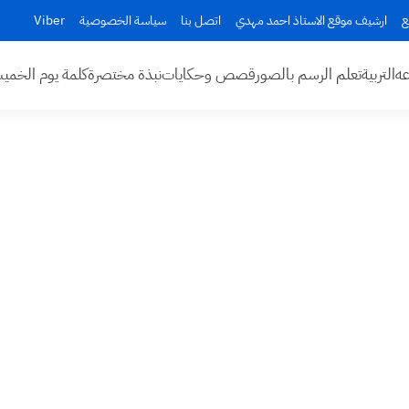
ع
ارشيف موقع الاستاذ احمد مهدي
اتصل بنا
سياسة الخصوصية
Viber
عه
التربية
تعلم الرسم بالصور
قصص وحكايات
نبذة مختصرة
كلمة يوم الخم