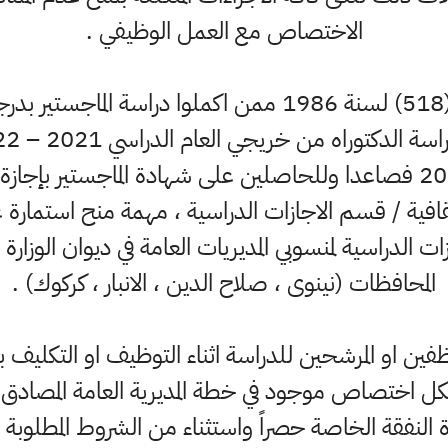
الاختصاص مع العمل الوظيفي .
اما بالنسبة للمشمولين بقرار (518) لسنة 1986 ممن اكملو
الجامعية بتاريخ 10 / 7 / 2022 فصاعدا وللحاصلين على شهادة الماجست
ثقافية / قسم الاجازات الدراسية ، مهمة منح استمارة ع
ت الدراسية لمنسوبي المديريات العامة في ديوان الوزارة و
المحافظات (نينوى ، صلاح الدين ، الانبار ، كركوك) .
ظفين او المرشحين للدراسة اثناء التوظيف او التكليف
ل اختصاص موجود في خطة المديرية العامة المصادق عل
 النفقة الخاصة حصراً واستثناء من الشروط المطلوبة (