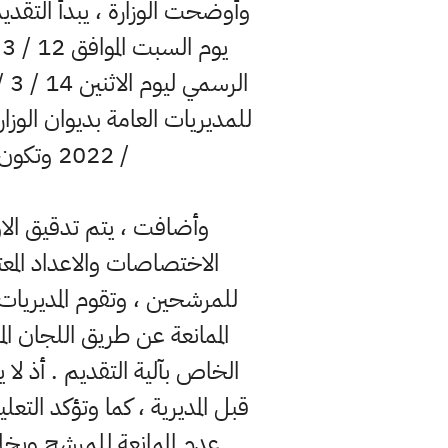
وأوضحت الوزارة ، يبدأ التقديم
/ 2022 وتكون موقعة من قبل وكيل الوزارة للشؤون الادارية الدكتور فلاح القيسي .
وأضافت ، يتم تدقيق الا
الاختصاصات والاعداد المع
للمرشحين ، وتقوم المديريات ا
الممانعة عن طريق اللجان ال
الخاص بآلية التقديم . أذ ل
قبل المديرية ، كما وتؤكد التع
عدم الممانعة للمرشح وبخل