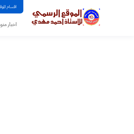
اقسام الموق
اخبار منو