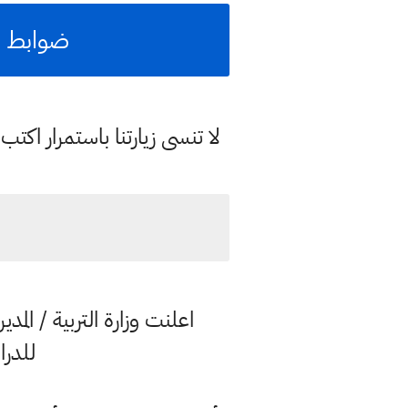
ضوابط ال
لا تنسى زيارتنا باستمرار اك
اعلنت وزارة التربية / الم
للدراس