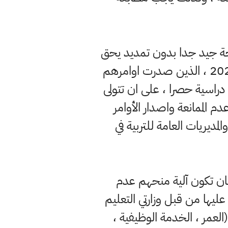
ا دراسة الماجستير بدرجة جيد جدا بدون تمديد يحق
لهم التقديم مباشرة لإكمال دراسة الدكتوراه من خريجي العام الدراسي 2021 – 2022 ، الذين صدرت اوامرهم
ير بإجازة دراسية حصرا ، على ان تتولى
دم الممانعة واصدار الأوامر
المديريات العامة للتربية في
 بان تكون آلية منحهم عدم
يها من قبل وزارتي التعليم
العمر ، الخدمة الوظيفية ،