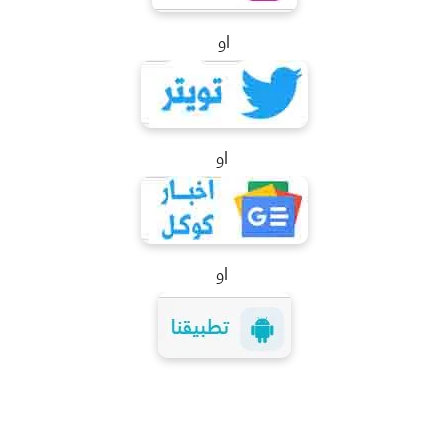
او
او
او