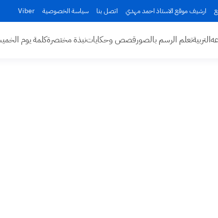
ع
ارشيف موقع الاستاذ احمد مهدي
اتصل بنا
سياسة الخصوصية
Viber
عه
التربية
تعلم الرسم بالصور
قصص وحكايات
نبذة مختصرة
كلمة يوم الخم