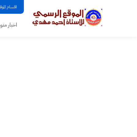
اقسام الموق
اخبار منو