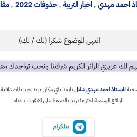
اذ احمد مهدي
,
اخبار التربية
,
حذوفات 2022
,
مقا
انتهى الموضوع شكرا (لك / لكِ)
م لك عزيزي الزائر الكريم شرفتنا ونحب تواجدك معن
رسمية
للاستاذ احمد مهدي شلال
تابعنا باي مكان تريد حيث المصداقية 
المواقع الرسمية اختر ما تريد بالضغط على الايقونات ادناه