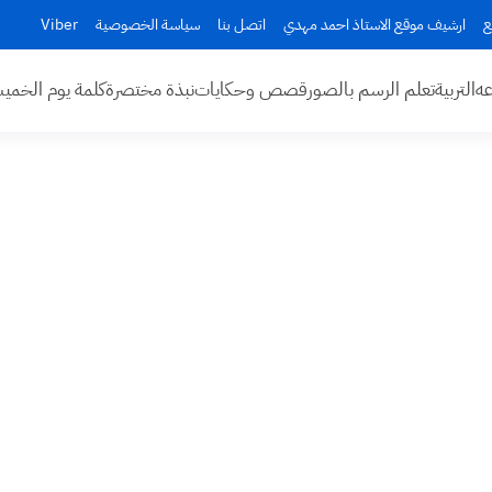
ع
ارشيف موقع الاستاذ احمد مهدي
اتصل بنا
سياسة الخصوصية
Viber
عه
التربية
تعلم الرسم بالصور
قصص وحكايات
نبذة مختصرة
كلمة يوم الخم