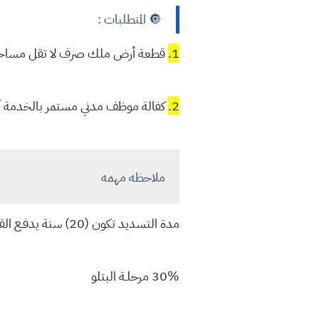
🔘 المتطلبات :
1.
قطعة أرض ملك صرف لا تقل مساحتها عن 
2.
كفالة موظف مدني مستمر بالخدمة أو 
ملاحظه مهمه
مدة التسديد تكون (20) سنة يدفـع القرض علـى حسب مرحلـة البناء وكما يلـي :-
30% مرحلـة البتلو