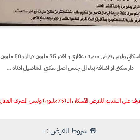
دار سكني او اضافة بناء الى جنس اصل سكني التفاصيل ادناه ...
ف على التقديم للقرض الأسكان الـ (75مليون) وليس المصرف العقاري
🔘 شروط القرض :-