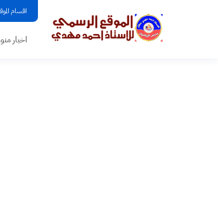
اقسام الموق
اخبار منو