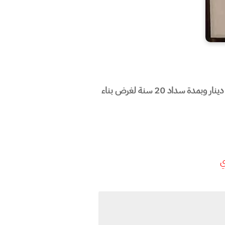
تعرف على الية التقديم لسحب قرض اسكاني وليس قرض مصرف عقاري والمقدر 75 مليون دينار و50 مليون دينار وبمدة سداد 20 سنة لغرض بناء