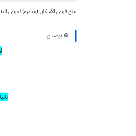
منح قرض الأسكان (مبادرة) لغرض البناء
🔘 توضيـــح
أ
ثانياً