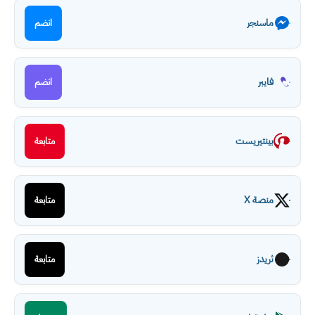
ماسنجر
انضم
فايبر
انضم
بينتيريست
متابعة
منصة X
متابعة
ثريدز
متابعة