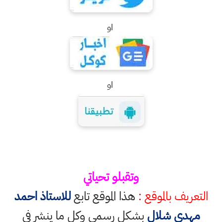
او
او
وتقبلو تحياتي
التعريف بالموقع :
هذا الموقع تابع
للاستاذ احمد
مهدي شلال
بشكل رسمي وكل ما ينشر في