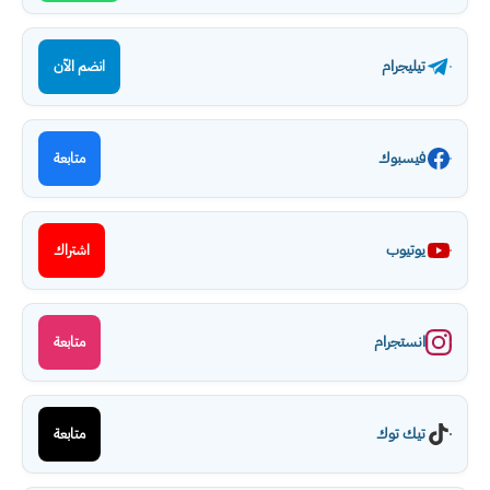
تيليجرام
انضم الآن
فيسبوك
متابعة
يوتيوب
اشتراك
انستجرام
متابعة
تيك توك
متابعة