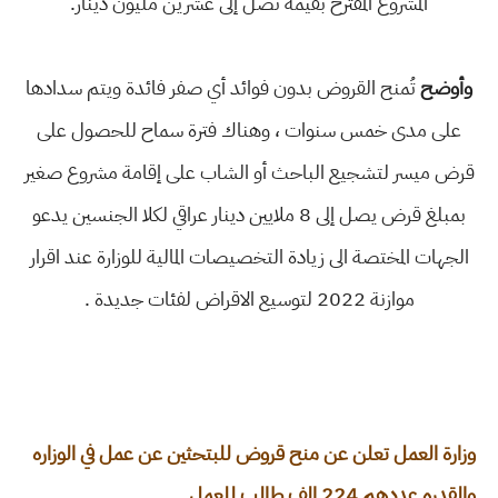
المشروع المقترح بقيمة تصل إلى عشرين مليون دينار.
وأوضح
تُمنح القروض بدون فوائد أي صفر فائدة ويتم سدادها
على مدى خمس سنوات ، وهناك فترة سماح للحصول على
قرض ميسر لتشجيع الباحث أو الشاب على إقامة مشروع صغير
بمبلغ قرض يصل إلى 8 ملايين دينار عراقي لكلا الجنسين يدعو
الجهات المختصة الى زيادة التخصيصات المالية للوزارة عند اقرار
موازنة 2022 لتوسيع الاقراض لفئات جديدة .
وزارة العمل تعلن عن منح قروض للبتحثين عن عمل في الوزاره
والقدره عددهم 224 الف طالب للعمل