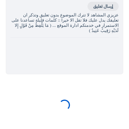
إرسال تعليق
عزيزي المشاهد لا تترك الموضوع بدون تعليق وتذكر ان
تعليقك يدل عليك فلا تقل الا خيرا :: كلمات قليلة تساعدنا على
الاستمرار في خدمتكم ادارة الموقع ... ( مَا يَلْفِظُ مِنْ قَوْلٍ إِلا
لَدَيْهِ رَقِيبٌ عَتِيدٌ )