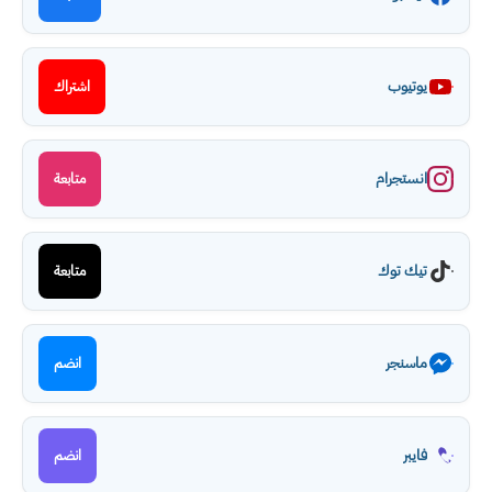
يوتيوب
اشتراك
انستجرام
متابعة
تيك توك
متابعة
ماسنجر
انضم
فايبر
انضم