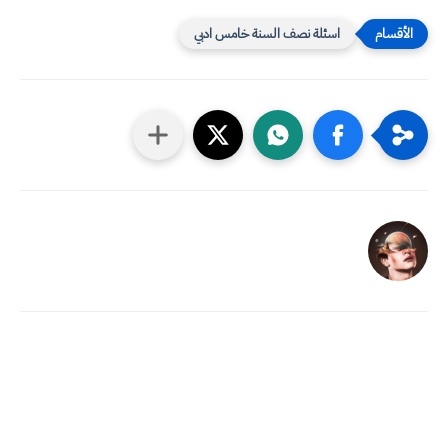
اسئلة نصف السنة خامس ادبي