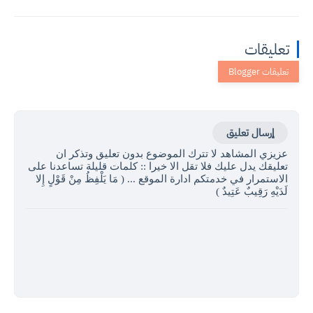
تعليقات
إرسال تعليق
عزيزي المشاهد لا تترك الموضوع بدون تعليق وتذكر ان
تعليقك يدل عليك فلا تقل الا خيرا :: كلمات قليلة تساعدنا على
الاستمرار في خدمتكم ادارة الموقع ... ( مَا يَلْفِظُ مِنْ قَوْلٍ إِلا
لَدَيْهِ رَقِيبٌ عَتِيدٌ )