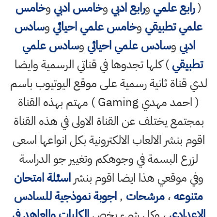
(
رابع علمي
و
رابع ادبي
و
خامس ادبي
و
خامس
علمي تطبيقي
و
خامس علمي احيائي
و
سادس
ادبي
و
سادس علمي احيائي
و
سادس علمي
تطبيقي
) كلها تجدوها في قناتي الرسمية وايضا
لدي قناة ثانية رسمية على موقع اليوتيوب باسم
( احمد مهدي Gaming ) مهتم بهذه القناة
بمجتمع يختلف عن القناة الاولى في هذه القناة
اقوم بنشر الالعاب الالكترونية بكل انواعها اسعى
لزرع البسمة في وجوهكم وتغيير جو الدراسة
وفي موقعي هذا ايضا اقوم بنشر
اسئلة امتحان
متنوعه
،
مرشحات
,
اجوبة نموذجية للسادس
الاعدادي
، وكل شيء يخص
الكليات والمعاهد في