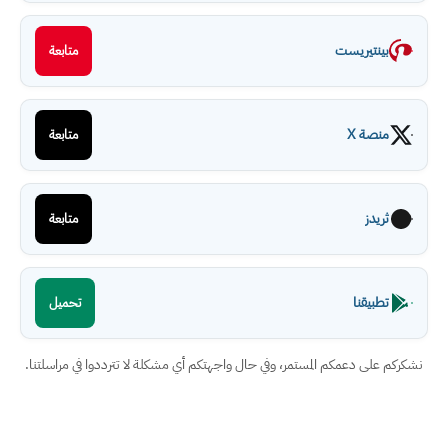
بينتيريست
متابعة
منصة X
متابعة
ثريدز
متابعة
تطبيقنا
تحميل
نشكركم على دعمكم المستمر، وفي حال واجهتكم أي مشكلة لا تترددوا في مراسلتنا.