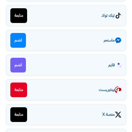
تيك توك
متابعة
ماسنجر
انضم
فايبر
انضم
بينتيريست
متابعة
منصة X
متابعة