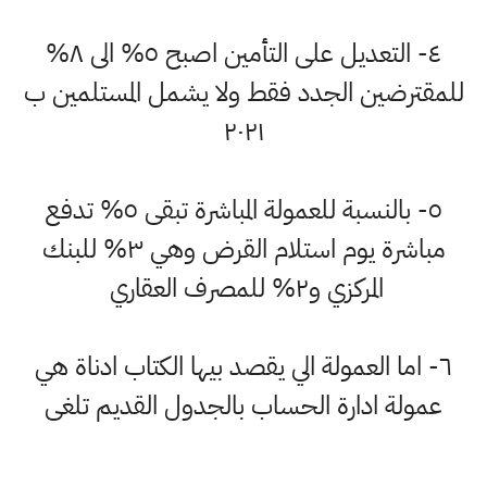
٤- التعديل على التأمين اصبح ٥% الى ٨%
للمقترضين الجدد فقط ولا يشمل المستلمين ب
٢٠٢١
٥- بالنسبة للعمولة المباشرة تبقى ٥% تدفع
مباشرة يوم استلام القرض وهي ٣% للبنك
المركزي و٢% للمصرف العقاري
٦- اما العمولة الي يقصد بيها الكتاب ادناة هي
عمولة ادارة الحساب بالجدول القديم تلغى