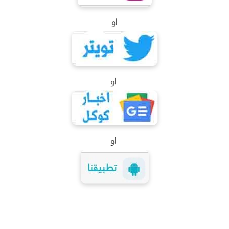
او
او
او