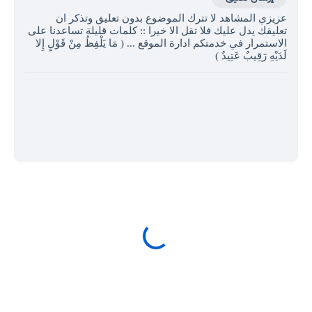
عزيزي المشاهد لا تترك الموضوع بدون تعليق وتذكر ان
تعليقك يدل عليك فلا تقل الا خيرا :: كلمات قليلة تساعدنا على
الاستمرار في خدمتكم ادارة الموقع ... ( مَا يَلْفِظُ مِنْ قَوْلٍ إِلا
لَدَيْهِ رَقِيبٌ عَتِيدٌ )