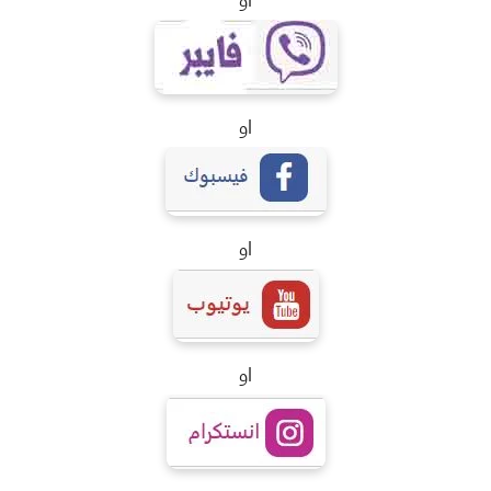
او
او
او