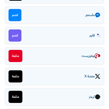
ماسنجر
انضم
فايبر
انضم
بينتيريست
متابعة
منصة X
متابعة
ثريدز
متابعة