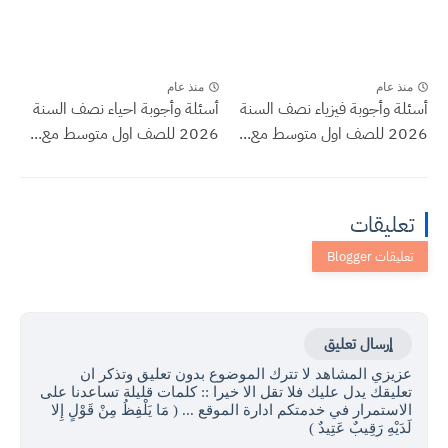
منذ عام
منذ عام
أسئلة وأجوبة فيزياء نصف السنة
أسئلة وأجوبة احياء نصف السنة
2026 للصف اول متوسط مع...
2026 للصف اول متوسط مع...
تعليقات
إرسال تعليق
عزيزي المشاهد لا تترك الموضوع بدون تعليق وتذكر ان
تعليقك يدل عليك فلا تقل الا خيرا :: كلمات قليلة تساعدنا على
الاستمرار في خدمتكم ادارة الموقع ... ( مَا يَلْفِظُ مِنْ قَوْلٍ إِلا
لَدَيْهِ رَقِيبٌ عَتِيدٌ )