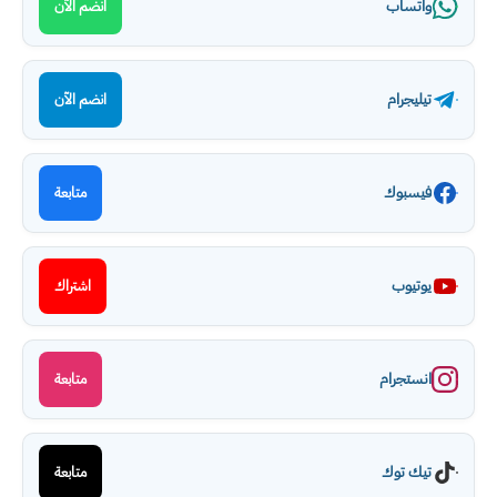
واتساب
انضم الآن
تيليجرام
انضم الآن
فيسبوك
متابعة
يوتيوب
اشتراك
انستجرام
متابعة
تيك توك
متابعة