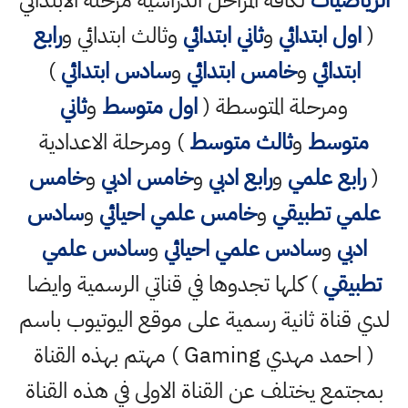
الرياضيات
لكافة المراحل الدراسية مرحلة الابتدائي
(
اول ابتدائي
و
ثاني ابتدائي
وثالث ابتدائي و
رابع
ابتدائي
و
خامس ابتدائي
و
سادس ابتدائي
)
ومرحلة المتوسطة (
اول متوسط
و
ثاني
متوسط
و
ثالث متوسط
) ومرحلة الاعدادية
(
رابع علمي
و
رابع ادبي
و
خامس ادبي
و
خامس
علمي تطبيقي
و
خامس علمي احيائي
و
سادس
ادبي
و
سادس علمي احيائي
و
سادس علمي
تطبيقي
) كلها تجدوها في قناتي الرسمية وايضا
لدي قناة ثانية رسمية على موقع اليوتيوب باسم
( احمد مهدي Gaming ) مهتم بهذه القناة
بمجتمع يختلف عن القناة الاولى في هذه القناة