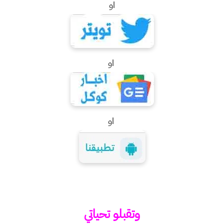
او
او
او
وتقبلو تحياتي