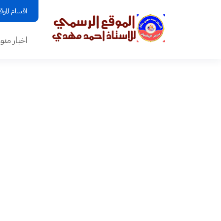
اقسام الموق
اخبار منو