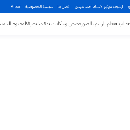
ع
ارشيف موقع الاستاذ احمد مهدي
اتصل بنا
سياسة الخصوصية
Viber
عه
التربية
تعلم الرسم بالصور
قصص وحكايات
نبذة مختصرة
كلمة يوم الخم