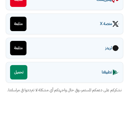
منصة X
متابعة
ثريدز
متابعة
تطبيقنا
تحميل
نشكركم على دعمكم المستمر، وفي حال واجهتكم أي مشكلة لا تترددوا في مراسلتنا.