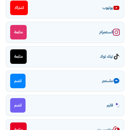
يوتيوب
اشتراك
انستجرام
متابعة
تيك توك
متابعة
ماسنجر
انضم
فايبر
انضم
بينتيريست
متابعة