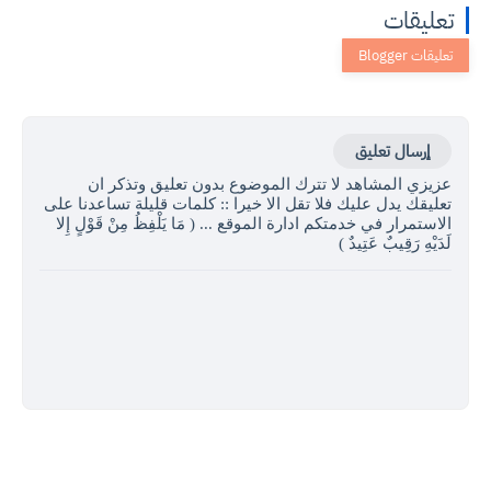
تعليقات
إرسال تعليق
عزيزي المشاهد لا تترك الموضوع بدون تعليق وتذكر ان
تعليقك يدل عليك فلا تقل الا خيرا :: كلمات قليلة تساعدنا على
الاستمرار في خدمتكم ادارة الموقع ... ( مَا يَلْفِظُ مِنْ قَوْلٍ إِلا
لَدَيْهِ رَقِيبٌ عَتِيدٌ )