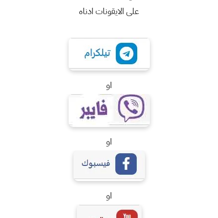
على الايقونات ادناه
او
او
او