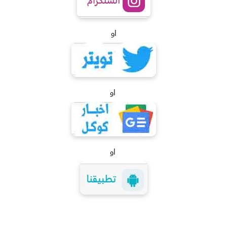
او
او
او