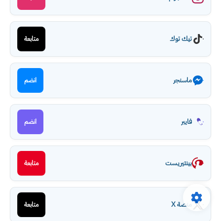
تيك توك
متابعة
ماسنجر
انضم
فايبر
انضم
بينتيريست
متابعة
منصة X
متابعة