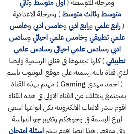
ومرحلة المتوسطة (
اول متوسط
و
ثاني
متوسط
و
ثالث متوسط
) ومرحلة الاعدادية
(
رابع علمي
و
رابع ادبي
و
خامس ادبي
و
خامس
علمي تطبيقي
و
خامس علمي احيائي
و
سادس
ادبي
و
سادس علمي احيائي
و
سادس علمي
تطبيقي
) كلها تجدوها في قناتي الرسمية وايضا
لدي قناة ثانية رسمية على موقع اليوتيوب باسم
( احمد مهدي Gaming ) مهتم بهذه القناة
بمجتمع يختلف عن القناة الاولى في هذه القناة
اقوم بنشر الالعاب الالكترونية بكل انواعها اسعى
لزرع البسمة في وجوهكم وتغيير جو الدراسة
وفي موقعي هذا ايضا اقوم بنشر
اسئلة امتحان