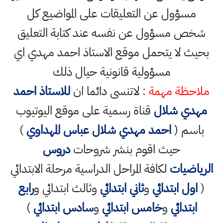
مسؤول عن التعليقات على المواضيع كل
شخص مسؤول عن نفسه عند كتابة التعليق
بحيث لا يتحمل موقع الاستاذ احمد مهدي اي
مسؤولية قانونية حيال ذلك
ملاحظة مهمة :
لاتنسى دائما ان
للاستاذ احمد
مهدي شلال
قناة رسمية على موقع اليوتيوب
باسم (
احمد مهدي شلال عباس المهداوي
)
حيث اقوم بنشر شروحات
دروس
الرياضيات
لكافة المراحل الدراسية مرحلة الابتدائي
(
اول ابتدائي
و
ثاني ابتدائي
وثالث ابتدائي و
رابع
ابتدائي
و
خامس ابتدائي
و
سادس ابتدائي
)