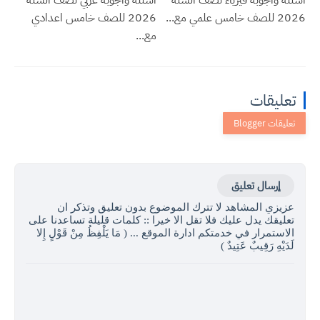
2026 للصف خامس علمي مع...
2026 للصف خامس اعدادي
مع...
تعليقات
إرسال تعليق
عزيزي المشاهد لا تترك الموضوع بدون تعليق وتذكر ان
تعليقك يدل عليك فلا تقل الا خيرا :: كلمات قليلة تساعدنا على
الاستمرار في خدمتكم ادارة الموقع ... ( مَا يَلْفِظُ مِنْ قَوْلٍ إِلا
لَدَيْهِ رَقِيبٌ عَتِيدٌ )