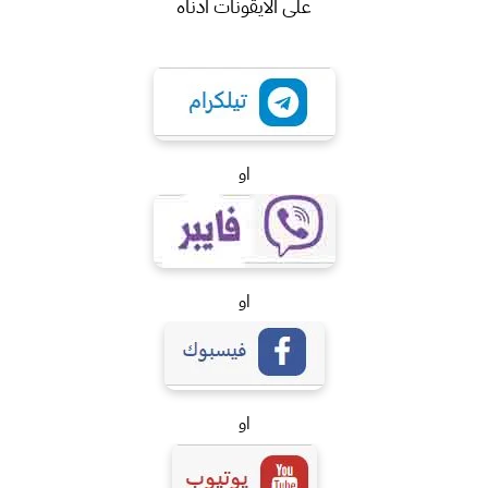
على الايقونات ادناه
او
او
او