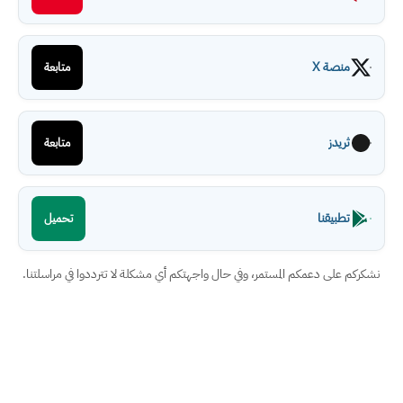
منصة X
متابعة
ثريدز
متابعة
تطبيقنا
تحميل
نشكركم على دعمكم المستمر، وفي حال واجهتكم أي مشكلة لا تترددوا في مراسلتنا.