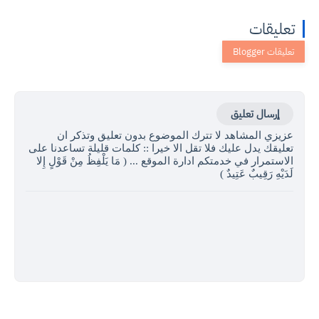
تعليقات
إرسال تعليق
عزيزي المشاهد لا تترك الموضوع بدون تعليق وتذكر ان
تعليقك يدل عليك فلا تقل الا خيرا :: كلمات قليلة تساعدنا على
الاستمرار في خدمتكم ادارة الموقع ... ( مَا يَلْفِظُ مِنْ قَوْلٍ إِلا
لَدَيْهِ رَقِيبٌ عَتِيدٌ )