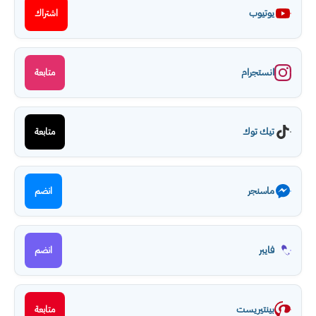
يوتيوب
اشتراك
انستجرام
متابعة
تيك توك
متابعة
ماسنجر
انضم
فايبر
انضم
بينتيريست
متابعة