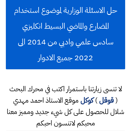
حل الاسئلة الوزارية لموضوع استخدام
المضارع والماضي البسيط انكليزي
سادس علمي وادبي من 2014 الى
2022 جميع الادوار
لا تنسى زيارتنا باستمرار اكتب في محرك البحث
(
قوقل
)
كوكل
موقع الاستاذ احمد مهدي
شلال للحصول على كل شيء جديد ومميز معنا
محبكم لاتنسون احبكم