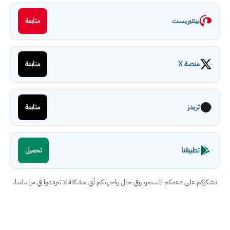
بينتيريست
متابعة
منصة X
متابعة
ثريدز
متابعة
تطبيقنا
تحميل
نشكركم على دعمكم المستمر، وفي حال واجهتكم أي مشكلة لا تترددوا في مراسلتنا.