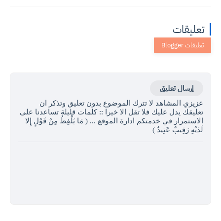
تعليقات
إرسال تعليق
عزيزي المشاهد لا تترك الموضوع بدون تعليق وتذكر ان
تعليقك يدل عليك فلا تقل الا خيرا :: كلمات قليلة تساعدنا على
الاستمرار في خدمتكم ادارة الموقع ... ( مَا يَلْفِظُ مِنْ قَوْلٍ إِلا
لَدَيْهِ رَقِيبٌ عَتِيدٌ )