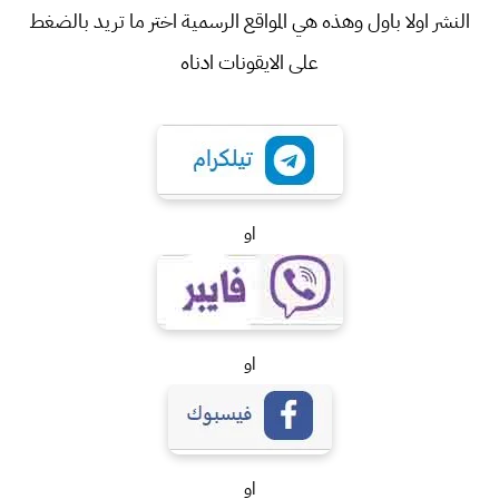
النشر اولا باول وهذه هي المواقع الرسمية اختر ما تريد بالضغط
على الايقونات ادناه
او
او
او