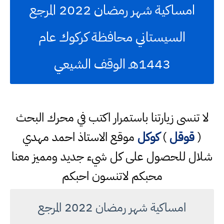
امساكية شهر رمضان 2022 المرجع
السيستاني محافظة كركوك عام
1443هـ الوقف الشيعي
لا تنسى زيارتنا باستمرار اكتب في محرك البحث
(
قوقل
)
كوكل
موقع الاستاذ احمد مهدي
شلال للحصول على كل شيء جديد ومميز معنا
محبكم لاتنسون احبكم
امساكية شهر رمضان 2022 المرجع