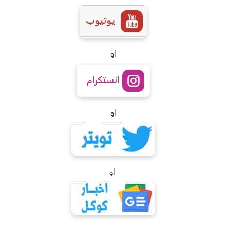
او
او
او