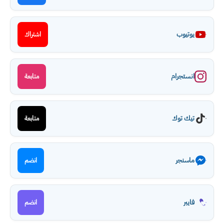
يوتيوب
اشتراك
انستجرام
متابعة
تيك توك
متابعة
ماسنجر
انضم
فايبر
انضم