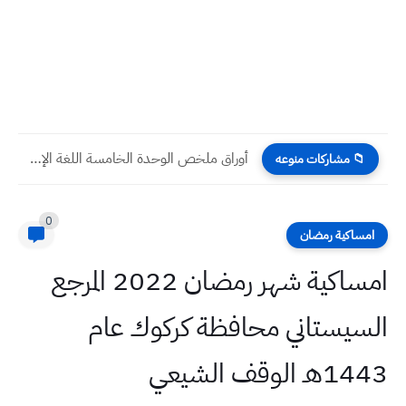
أوراق ملخص الوحدة الخامسة اللغة الإنكليزية الخامس الابتدائي شرح وملاحظات...
📁 مشاركات منوعه
0
امساكية رمضان
امساكية شهر رمضان 2022 المرجع
السيستاني محافظة كركوك عام
1443هـ الوقف الشيعي