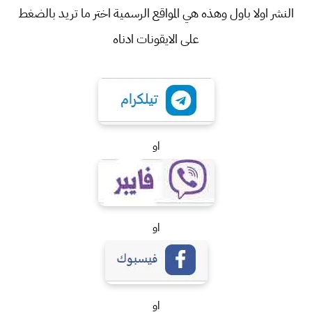
النشر اولا باول وهذه هي المواقع الرسمية اختر ما تريد بالضغط
على الايقونات ادناه
او
او
او