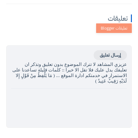
تعليقات
إرسال تعليق
عزيزي المشاهد لا تترك الموضوع بدون تعليق وتذكر ان
تعليقك يدل عليك فلا تقل الا خيرا :: كلمات قليلة تساعدنا على
الاستمرار في خدمتكم ادارة الموقع ... ( مَا يَلْفِظُ مِنْ قَوْلٍ إِلا
لَدَيْهِ رَقِيبٌ عَتِيدٌ )