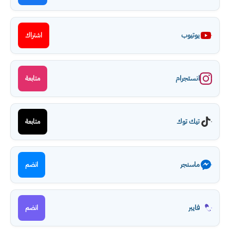
يوتيوب
اشتراك
انستجرام
متابعة
تيك توك
متابعة
ماسنجر
انضم
فايبر
انضم