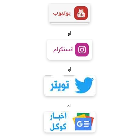
او
او
او