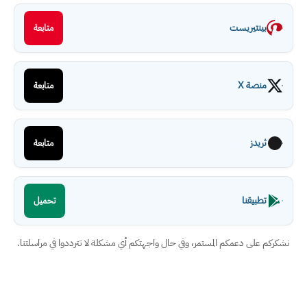
بينتيريست
متابعة
منصة X
متابعة
ثريدز
متابعة
تطبيقنا
تحميل
نشكركم على دعمكم المستمر، وفي حال واجهتكم أي مشكلة لا تترددوا في مراسلتنا.