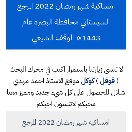
امساكية شهر رمضان 2022 المرجع
السيستاني محافظة البصرة عام
1443هـ الوقف الشيعي
لا تنسى زيارتنا باستمرار اكتب في محرك البحث
(
قوقل
)
كوكل
موقع الاستاذ احمد مهدي
شلال للحصول على كل شيء جديد ومميز معنا
محبكم لاتنسون احبكم
امساكية شهر رمضان 2022 المرجع