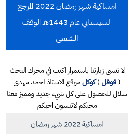
امساكية شهر رمضان 2022 المرجع
السيستاني عام 1443هـ الوقف
الشيعي
لا تنسى زيارتنا باستمرار اكتب في محرك البحث
(
قوقل
)
كوكل
موقع الاستاذ احمد مهدي
شلال للحصول على كل شيء جديد ومميز معنا
محبكم لاتنسون احبكم
امساكية 2022 شهر رمضان