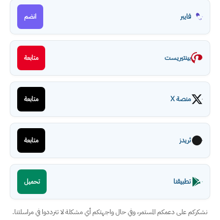
فايبر
انضم
بينتيريست
متابعة
منصة X
متابعة
ثريدز
متابعة
تطبيقنا
تحميل
نشكركم على دعمكم المستمر، وفي حال واجهتكم أي مشكلة لا تترددوا في مراسلتنا.