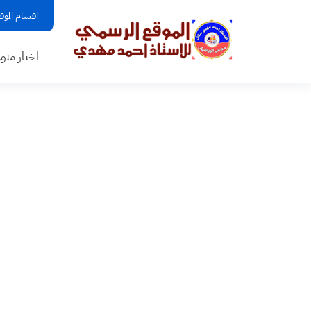
اقسام الموق
اخبار منو