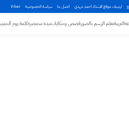
ع
ارشيف موقع الاستاذ احمد مهدي
اتصل بنا
سياسة الخصوصية
Viber
عه
التربية
تعلم الرسم بالصور
قصص وحكايات
نبذة مختصرة
كلمة يوم الخم