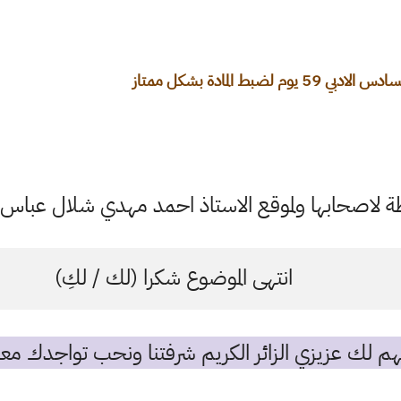
ط المادة بشكل ممتاز
اصحابها ولموقع الاستاذ احمد مهدي شلال عباس ال
انتهى الموضوع شكرا (لك / لكِ)
م لك عزيزي الزائر الكريم شرفتنا ونحب تواجدك معن