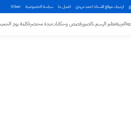
ع
ارشيف موقع الاستاذ احمد مهدي
اتصل بنا
سياسة الخصوصية
Viber
عه
التربية
تعلم الرسم بالصور
قصص وحكايات
نبذة مختصرة
كلمة يوم الخم