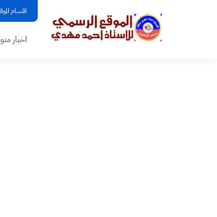
اقسام الموق
اخبار منو