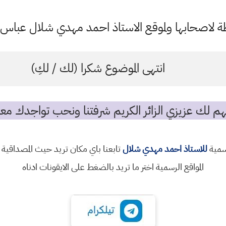
اصحابها ولموقع الاستاذ احمد مهدي شلال عباس ال
انتهى الموضوع شكرا (لك / لكِ)
م لك عزيزي الزائر الكريم شرفتنا ونحب تواجدك معن
رسمية
للاستاذ احمد مهدي شلال
تابعنا باي مكان تريد حيث المصداقية 
المواقع الرسمية اختر ما تريد بالضغط على الايقونات ادناه