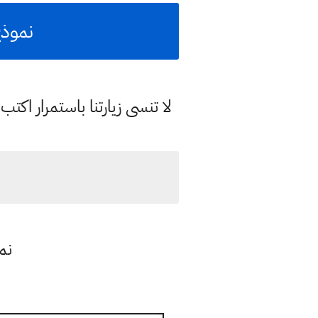
نموذج اسئل
لا تنسى زيارتنا باستمرار اك
نموذ