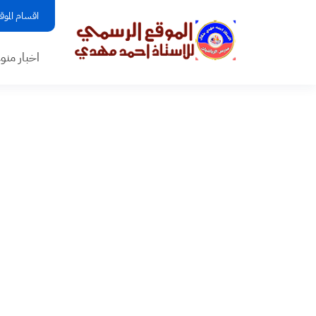
اقسام الموق
اخبار منو