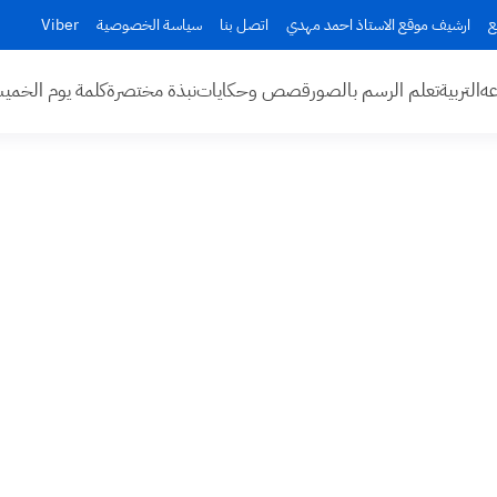
ع
ارشيف موقع الاستاذ احمد مهدي
اتصل بنا
سياسة الخصوصية
Viber
عه
التربية
تعلم الرسم بالصور
قصص وحكايات
نبذة مختصرة
كلمة يوم الخم