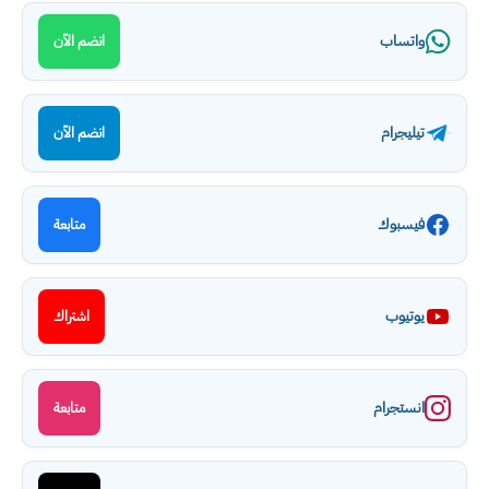
واتساب
انضم الآن
تيليجرام
انضم الآن
فيسبوك
متابعة
يوتيوب
اشتراك
انستجرام
متابعة