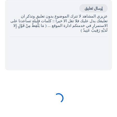
إرسال تعليق
عزيزي المشاهد لا تترك الموضوع بدون تعليق وتذكر ان
تعليقك يدل عليك فلا تقل الا خيرا :: كلمات قليلة تساعدنا على
الاستمرار في خدمتكم ادارة الموقع ... ( مَا يَلْفِظُ مِنْ قَوْلٍ إِلا
لَدَيْهِ رَقِيبٌ عَتِيدٌ )