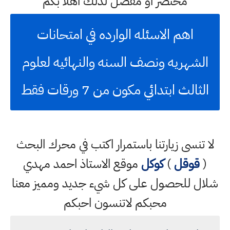
مختصر او مفصل لذلك اهلا بكم
اهم الاسئله الوارده في امتحانات
الشهريه ونصف السنه والنهائيه لعلوم
الثالث ابتدائي مكون من 7 ورقات فقط
لا تنسى زيارتنا باستمرار اكتب في محرك البحث
(
قوقل
)
كوكل
موقع الاستاذ احمد مهدي
شلال للحصول على كل شيء جديد ومميز معنا
محبكم لاتنسون احبكم