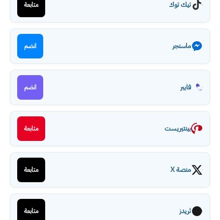
تيك توك
متابعة
ماسنجر
انضم
فايبر
انضم
بينتيريست
متابعة
منصة X
متابعة
ثريدز
متابعة