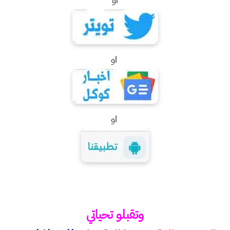
او
او
وتقبلو تحياتي