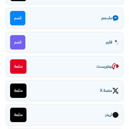
ماسنجر
انضم
فايبر
انضم
بينتيريست
متابعة
منصة X
متابعة
ثريدز
متابعة