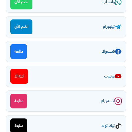
واتساب
انضم الآن
تيليجرام
انضم الآن
فيسبوك
متابعة
يوتيوب
اشتراك
انستجرام
متابعة
تيك توك
متابعة