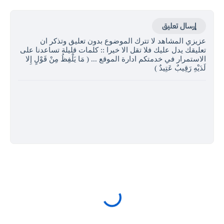
إرسال تعليق
عزيزي المشاهد لا تترك الموضوع بدون تعليق وتذكر ان
تعليقك يدل عليك فلا تقل الا خيرا :: كلمات قليلة تساعدنا على
الاستمرار في خدمتكم ادارة الموقع ... ( مَا يَلْفِظُ مِنْ قَوْلٍ إِلا
لَدَيْهِ رَقِيبٌ عَتِيدٌ )