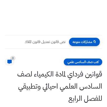
نص قانون تعديل قانون الملاك
📁 مشاركات منوعه
0
كتب صف السادس علمي
قوانين فرداي لمادة الكيمياء لصف
السادس العلمي احيائي وتطبيقي
للفصل الرابع