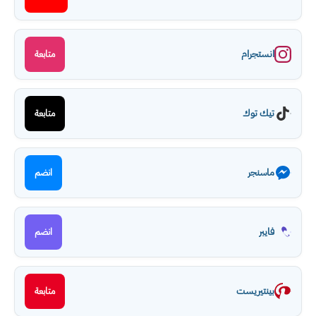
انستجرام
متابعة
تيك توك
متابعة
ماسنجر
انضم
فايبر
انضم
بينتيريست
متابعة