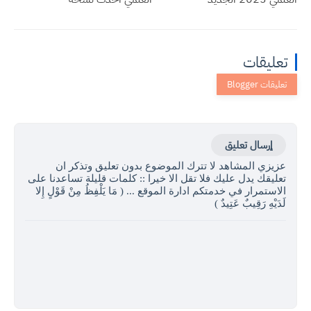
تعليقات
إرسال تعليق
عزيزي المشاهد لا تترك الموضوع بدون تعليق وتذكر ان
تعليقك يدل عليك فلا تقل الا خيرا :: كلمات قليلة تساعدنا على
الاستمرار في خدمتكم ادارة الموقع ... ( مَا يَلْفِظُ مِنْ قَوْلٍ إِلا
لَدَيْهِ رَقِيبٌ عَتِيدٌ )