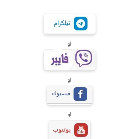
او
او
او