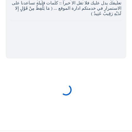
تعليقك يدل عليك فلا تقل الا خيرا :: كلمات قليلة تساعدنا على
الاستمرار في خدمتكم ادارة الموقع ... ( مَا يَلْفِظُ مِنْ قَوْلٍ إِلا
لَدَيْهِ رَقِيبٌ عَتِيدٌ )