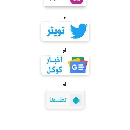
او
او
او