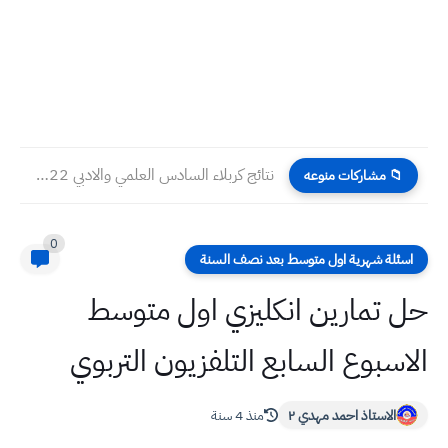
نتائج كربلاء السادس العلمي والادبي 2022 الدور الثاني تطبيقي احيائي...
📁 مشاركات منوعه
0
اسئلة شهرية اول متوسط بعد نصف السنة
حل تمارين انكليزي اول متوسط
الاسبوع السابع التلفزيون التربوي
الاستاذ احمد مهدي ٢
منذ 4 سنة