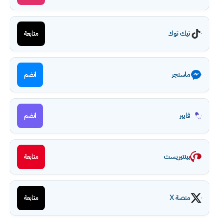
تيك توك
متابعة
ماسنجر
انضم
فايبر
انضم
بينتيريست
متابعة
منصة X
متابعة