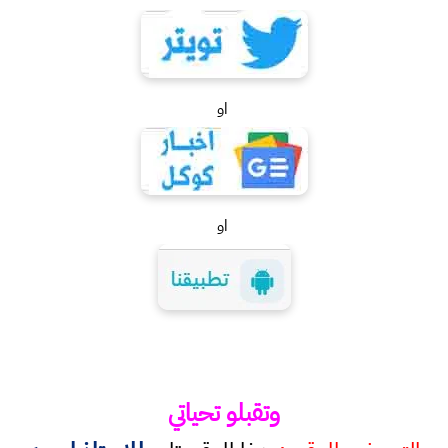
او
او
وتقبلو تحياتي