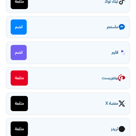
تيك توك
متابعة
ماسنجر
انضم
فايبر
انضم
بينتيريست
متابعة
منصة X
متابعة
ثريدز
متابعة