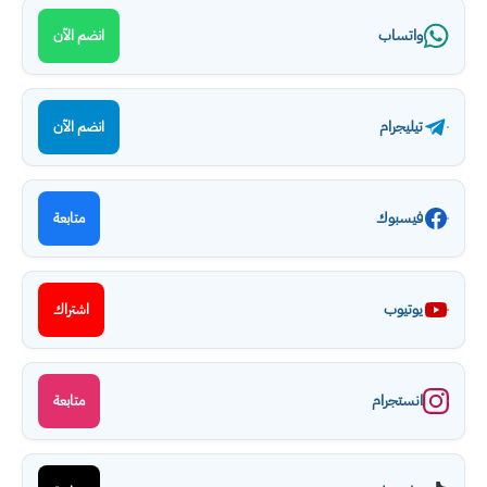
واتساب
انضم الآن
تيليجرام
انضم الآن
فيسبوك
متابعة
يوتيوب
اشتراك
انستجرام
متابعة