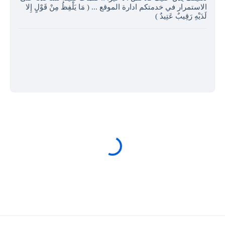
الاستمرار في خدمتكم ادارة الموقع ... ( مَا يَلْفِظُ مِنْ قَوْلٍ إِلا
لَدَيْهِ رَقِيبٌ عَتِيدٌ )