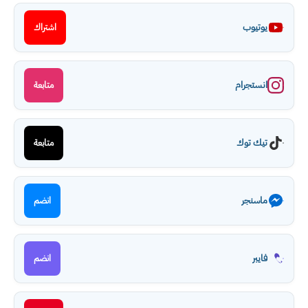
يوتيوب
اشتراك
انستجرام
متابعة
تيك توك
متابعة
ماسنجر
انضم
فايبر
انضم