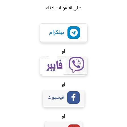
على الايقونات ادناه
او
او
او