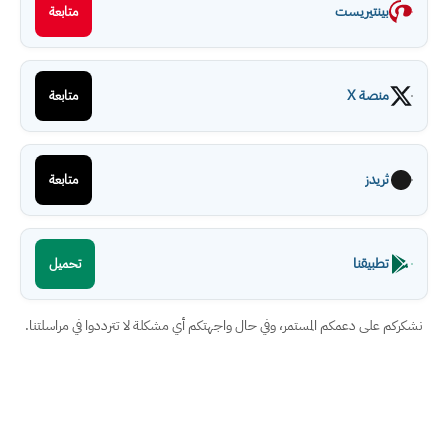
بينتيريست
متابعة
منصة X
متابعة
ثريدز
متابعة
تطبيقنا
تحميل
نشكركم على دعمكم المستمر، وفي حال واجهتكم أي مشكلة لا تترددوا في مراسلتنا.