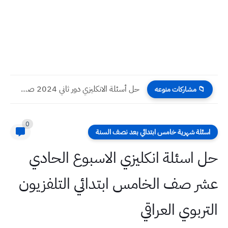
حل أسئلة الانكليزي دور ثاني 2024 صف ثالث متوسط
📁 مشاركات منوعه
0
اسئلة شهرية خامس ابتدائي بعد نصف السنة
حل اسئلة انكليزي الاسبوع الحادي
عشر صف الخامس ابتدائي التلفزيون
التربوي العراقي