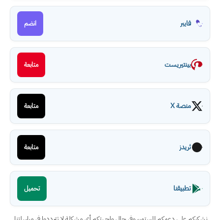
فايبر
انضم
بينتيريست
متابعة
منصة X
متابعة
ثريدز
متابعة
تطبيقنا
تحميل
نشكركم على دعمكم المستمر، وفي حال واجهتكم أي مشكلة لا تترددوا في مراسلتنا.