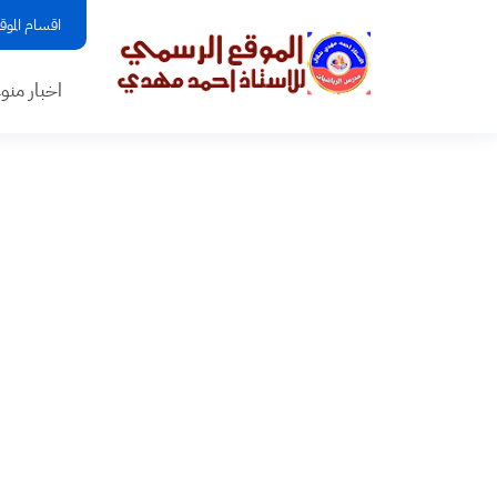
اقسام الموق
اخبار منو