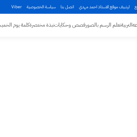
ع
ارشيف موقع الاستاذ احمد مهدي
اتصل بنا
سياسة الخصوصية
Viber
عه
التربية
تعلم الرسم بالصور
قصص وحكايات
نبذة مختصرة
كلمة يوم الخم