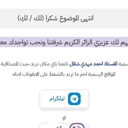
انتهى الموضوع شكرا (لك / لكِ)
م لك عزيزي الزائر الكريم شرفتنا ونحب تواجدك معن
رسمية
للاستاذ احمد مهدي شلال
تابعنا باي مكان تريد حيث المصداقية 
المواقع الرسمية اختر ما تريد بالضغط على الايقونات ادناه
او