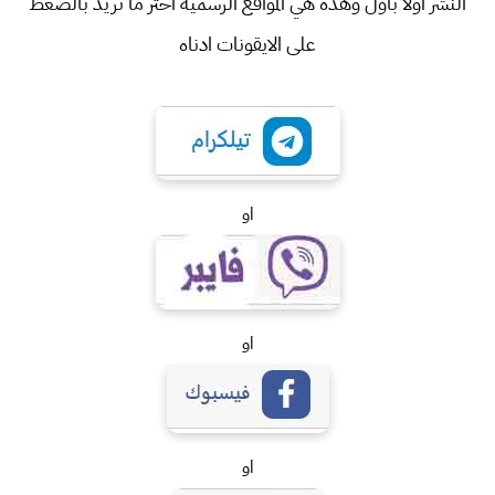
النشر اولا باول وهذه هي المواقع الرسمية اختر ما تريد بالضغط
على الايقونات ادناه
او
او
او