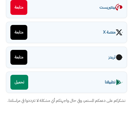
بينتيريست
متابعة
منصة X
متابعة
ثريدز
متابعة
تطبيقنا
تحميل
نشكركم على دعمكم المستمر، وفي حال واجهتكم أي مشكلة لا تترددوا في مراسلتنا.