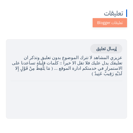
تعليقات
إرسال تعليق
عزيزي المشاهد لا تترك الموضوع بدون تعليق وتذكر ان
تعليقك يدل عليك فلا تقل الا خيرا :: كلمات قليلة تساعدنا على
الاستمرار في خدمتكم ادارة الموقع ... ( مَا يَلْفِظُ مِنْ قَوْلٍ إِلا
لَدَيْهِ رَقِيبٌ عَتِيدٌ )