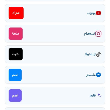
يوتيوب
اشتراك
انستجرام
متابعة
تيك توك
متابعة
ماسنجر
انضم
فايبر
انضم