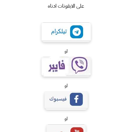
على الايقونات ادناه
او
او
او