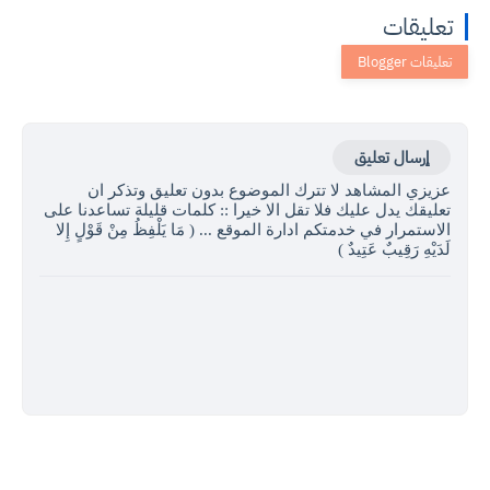
تعليقات
إرسال تعليق
عزيزي المشاهد لا تترك الموضوع بدون تعليق وتذكر ان
تعليقك يدل عليك فلا تقل الا خيرا :: كلمات قليلة تساعدنا على
الاستمرار في خدمتكم ادارة الموقع ... ( مَا يَلْفِظُ مِنْ قَوْلٍ إِلا
لَدَيْهِ رَقِيبٌ عَتِيدٌ )