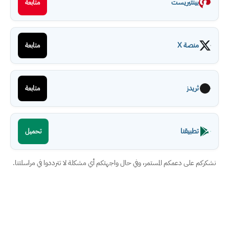
بينتيريست
متابعة
منصة X
متابعة
ثريدز
متابعة
تطبيقنا
تحميل
نشكركم على دعمكم المستمر، وفي حال واجهتكم أي مشكلة لا تترددوا في مراسلتنا.