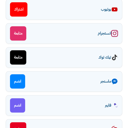
يوتيوب
اشتراك
انستجرام
متابعة
تيك توك
متابعة
ماسنجر
انضم
فايبر
انضم