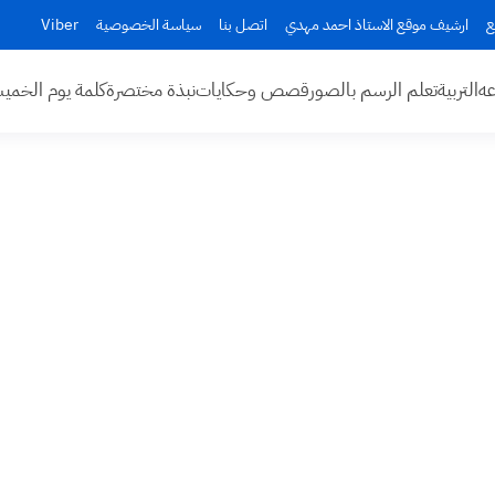
ع
ارشيف موقع الاستاذ احمد مهدي
اتصل بنا
سياسة الخصوصية
Viber
عه
التربية
تعلم الرسم بالصور
قصص وحكايات
نبذة مختصرة
كلمة يوم الخم