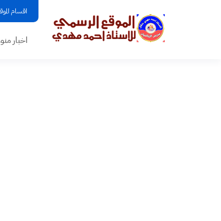
اقسام الموق
اخبار منو