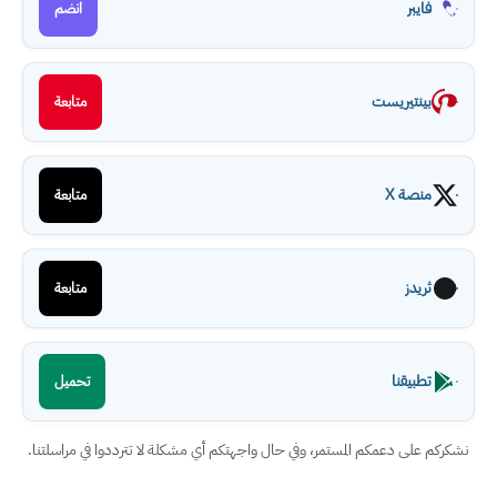
فايبر
انضم
بينتيريست
متابعة
منصة X
متابعة
ثريدز
متابعة
تطبيقنا
تحميل
نشكركم على دعمكم المستمر، وفي حال واجهتكم أي مشكلة لا تترددوا في مراسلتنا.