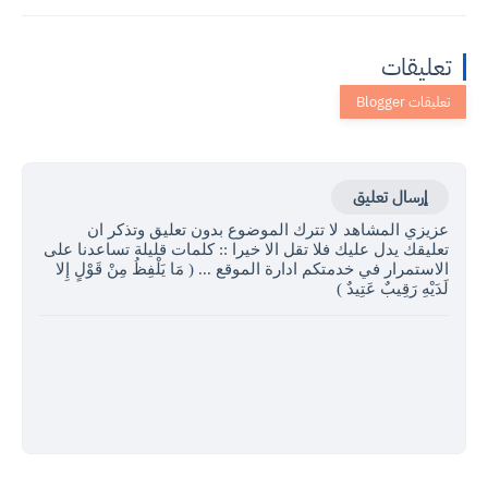
تعليقات
إرسال تعليق
عزيزي المشاهد لا تترك الموضوع بدون تعليق وتذكر ان
تعليقك يدل عليك فلا تقل الا خيرا :: كلمات قليلة تساعدنا على
الاستمرار في خدمتكم ادارة الموقع ... ( مَا يَلْفِظُ مِنْ قَوْلٍ إِلا
لَدَيْهِ رَقِيبٌ عَتِيدٌ )