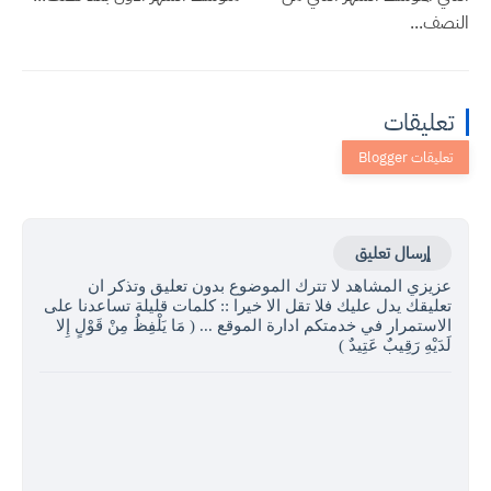
النصف...
تعليقات
إرسال تعليق
عزيزي المشاهد لا تترك الموضوع بدون تعليق وتذكر ان
تعليقك يدل عليك فلا تقل الا خيرا :: كلمات قليلة تساعدنا على
الاستمرار في خدمتكم ادارة الموقع ... ( مَا يَلْفِظُ مِنْ قَوْلٍ إِلا
لَدَيْهِ رَقِيبٌ عَتِيدٌ )