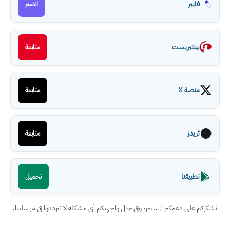
فايبر
انضم
بينتيريست
متابعة
منصة X
متابعة
ثريدز
متابعة
تطبيقنا
تحميل
نشكركم على دعمكم المستمر، وفي حال واجهتكم أي مشكلة لا تترددوا في مراسلتنا.