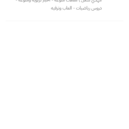
مهدي شلال ) مقالات منوعه - اخبار تربويه ومنوعه -
دروس رياضيات - العاب وترفيه