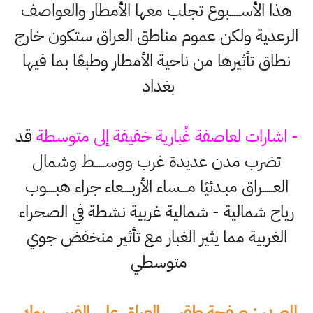
هذا الأســـــبوع تجلب معها الأمطار والعواصف
الرعدية ولكن عموم مناطق العراق ستكون خارج
نطاق تأثيرها من ناحية الأمطار وطبعًا بما فيها
بغداد
- اشارات لعاصفة غُبارية خفيفة إلى متوسطة
قد
تضرب مدن عديدة غرب ووســـــط وشمال
العـــــراق مبـدئيًا مـــساء الأربــــعاء جراء هبــــوب
رياح شمالية - شمالية غربية نشطة في الصحراء
الغربية مما يثير الغبار مع تأثير منخفض جوي
متوسطي
المصدر : صفحة طقس العراق على الفيس بوك