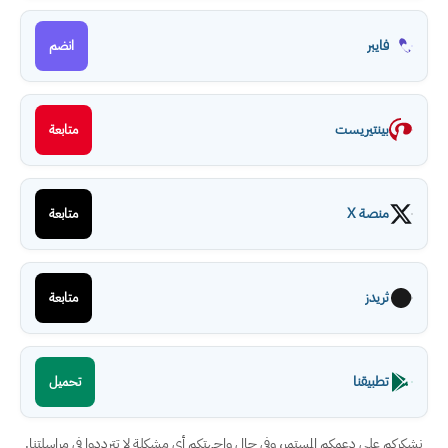
فايبر
انضم
بينتيريست
متابعة
منصة X
متابعة
ثريدز
متابعة
تطبيقنا
تحميل
نشكركم على دعمكم المستمر، وفي حال واجهتكم أي مشكلة لا تترددوا في مراسلتنا.