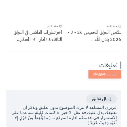
منذ عام
منذ عام
طقس العراق الخميس 26 - 3 -
آخر تطورات الطقس في العراق
2026 باذن الله...
الثلاثاء ٢٤ آذار ٢٠٢٦ أمطار...
تعليقات
إرسال تعليق
عزيزي المشاهد لا تترك الموضوع بدون تعليق وتذكر ان
تعليقك يدل عليك فلا تقل الا خيرا :: كلمات قليلة تساعدنا على
الاستمرار في خدمتكم ادارة الموقع ... ( مَا يَلْفِظُ مِنْ قَوْلٍ إِلا
لَدَيْهِ رَقِيبٌ عَتِيدٌ )