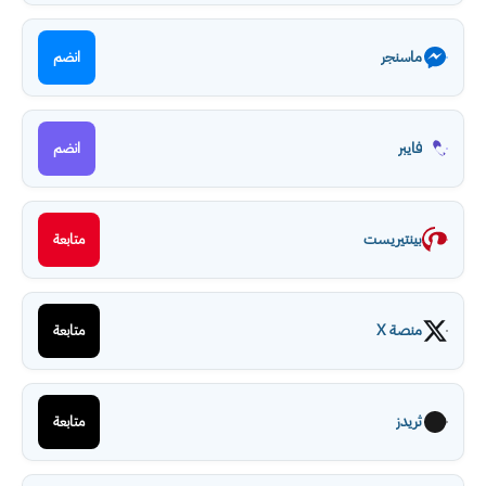
ماسنجر
انضم
فايبر
انضم
بينتيريست
متابعة
منصة X
متابعة
ثريدز
متابعة