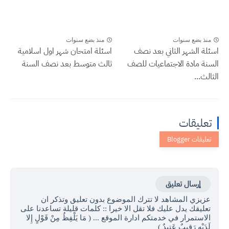
منذ بضع سنوات
منذ بضع سنوات
اسئلة الشهر الثاني بعد نصف
اسئلة امتحان شهر اول اسلامية
السنة مادة الاجتماعيات للصف
ثالث متوسط بعد نصف السنة
الثالث...
تعليقات
إرسال تعليق
عزيزي المشاهد لا تترك الموضوع بدون تعليق وتذكر ان
تعليقك يدل عليك فلا تقل الا خيرا :: كلمات قليلة تساعدنا على
الاستمرار في خدمتكم ادارة الموقع ... ( مَا يَلْفِظُ مِنْ قَوْلٍ إِلا
لَدَيْهِ رَقِيبٌ عَتِيدٌ )