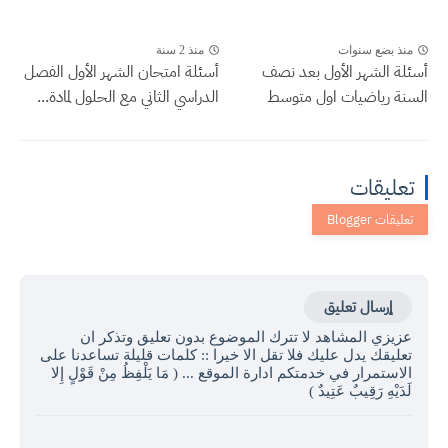
منذ بضع سنوات
منذ 2 سنة
أسئلة الشهر الأول بعد نصف
أسئلة امتحان الشهر الأول الفصل
السنة رياضيات اول متوسط
الدراسي الثاني مع الحلول لمادة...
تعليقات
إرسال تعليق
عزيزي المشاهد لا تترك الموضوع بدون تعليق وتذكر ان
تعليقك يدل عليك فلا تقل الا خيرا :: كلمات قليلة تساعدنا على
الاستمرار في خدمتكم ادارة الموقع ... ( مَا يَلْفِظُ مِنْ قَوْلٍ إِلا
لَدَيْهِ رَقِيبٌ عَتِيدٌ )