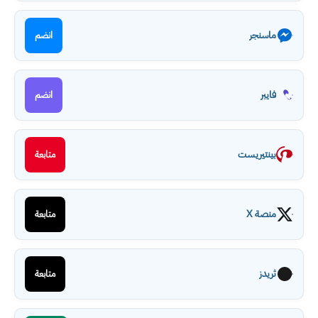
ماسنجر
انضم
فايبر
انضم
بينتيريست
متابعة
منصة X
متابعة
ثريدز
متابعة