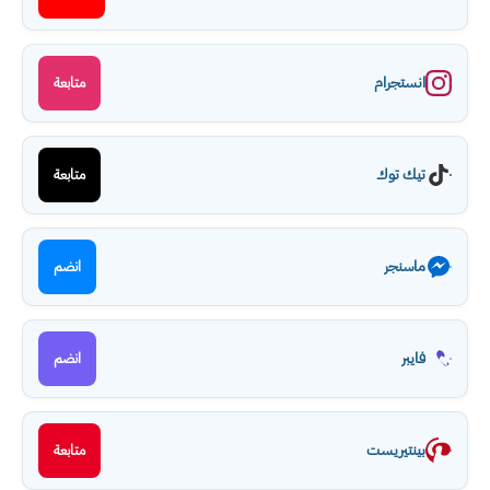
انستجرام
متابعة
تيك توك
متابعة
ماسنجر
انضم
فايبر
انضم
بينتيريست
متابعة