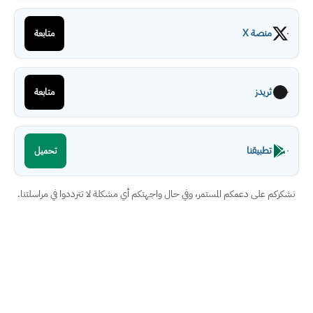
منصة X
متابعة
ثريدز
متابعة
تطبيقنا
تحميل
نشكركم على دعمكم المستمر، وفي حال واجهتكم أي مشكلة لا تترددوا في مراسلتنا.