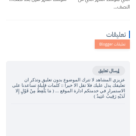
النصف...
تعليقات
إرسال تعليق
عزيزي المشاهد لا تترك الموضوع بدون تعليق وتذكر ان
تعليقك يدل عليك فلا تقل الا خيرا :: كلمات قليلة تساعدنا على
الاستمرار في خدمتكم ادارة الموقع ... ( مَا يَلْفِظُ مِنْ قَوْلٍ إِلا
لَدَيْهِ رَقِيبٌ عَتِيدٌ )