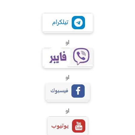
او
او
او