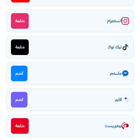
انستجرام
متابعة
تيك توك
متابعة
ماسنجر
انضم
فايبر
انضم
بينتيريست
متابعة