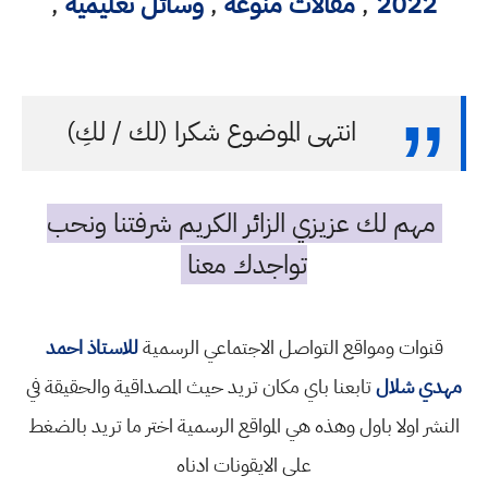
2022
,
مقالات منوعه
,
وسائل تعليمية
,
انتهى الموضوع شكرا (لك / لكِ)
مهم لك عزيزي الزائر الكريم شرفتنا ونحب
تواجدك معنا
قنوات ومواقع التواصل الاجتماعي الرسمية
للاستاذ احمد
مهدي شلال
تابعنا باي مكان تريد حيث المصداقية والحقيقة في
النشر اولا باول وهذه هي المواقع الرسمية اختر ما تريد بالضغط
على الايقونات ادناه