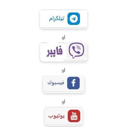
او
او
او