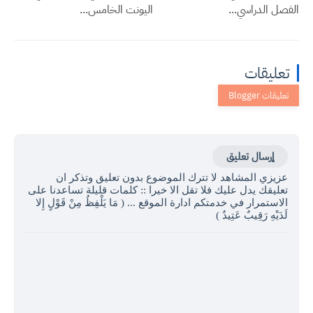
الفصل الدراسي...
اليونت الخامس...
تعليقات
إرسال تعليق
عزيزي المشاهد لا تترك الموضوع بدون تعليق وتذكر ان
تعليقك يدل عليك فلا تقل الا خيرا :: كلمات قليلة تساعدنا على
الاستمرار في خدمتكم ادارة الموقع ... ( مَا يَلْفِظُ مِنْ قَوْلٍ إِلا
لَدَيْهِ رَقِيبٌ عَتِيدٌ )