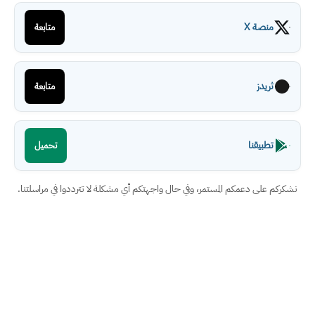
منصة X
متابعة
ثريدز
متابعة
تطبيقنا
تحميل
نشكركم على دعمكم المستمر، وفي حال واجهتكم أي مشكلة لا تترددوا في مراسلتنا.