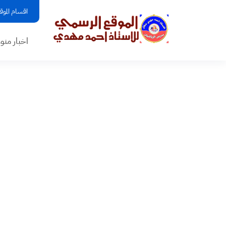
اقسام الموق
اخبار منو