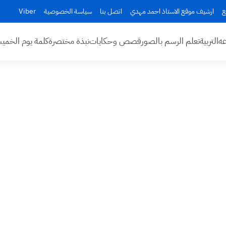
ع
ارشيف موقع الاستاذ احمد مهدي
اتصل بنا
سياسة الخصوصية
Viber
عه
التربية
تعلم الرسم بالصور
قصص وحكايات
نبذة مختصرة
كلمة يوم الخم