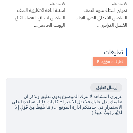
منذ عام
منذ عام
نموذج اسئلة علوم الصف
اسئلة اللغة الانكليزية الصف
السادس الابتدائي الشهر الاول
السادس ابتدائي الفصل الثاني
الفصل الدراسي...
اليونت الخامس...
تعليقات
إرسال تعليق
عزيزي المشاهد لا تترك الموضوع بدون تعليق وتذكر ان
تعليقك يدل عليك فلا تقل الا خيرا :: كلمات قليلة تساعدنا على
الاستمرار في خدمتكم ادارة الموقع ... ( مَا يَلْفِظُ مِنْ قَوْلٍ إِلا
لَدَيْهِ رَقِيبٌ عَتِيدٌ )