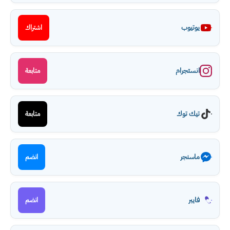
يوتيوب
اشتراك
انستجرام
متابعة
تيك توك
متابعة
ماسنجر
انضم
فايبر
انضم