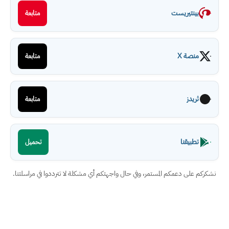
بينتيريست
متابعة
منصة X
متابعة
ثريدز
متابعة
تطبيقنا
تحميل
نشكركم على دعمكم المستمر، وفي حال واجهتكم أي مشكلة لا تترددوا في مراسلتنا.