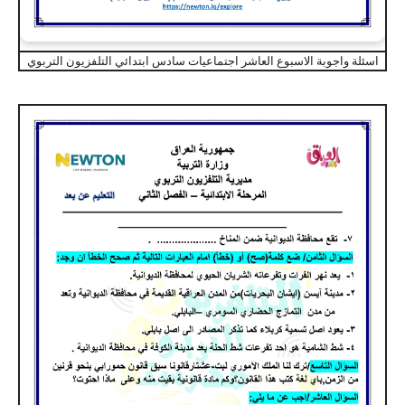
اسئلة واجوبة الاسبوع العاشر اجتماعيات سادس ابتدائي التلفزيون التربوي