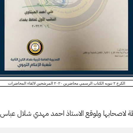
الكرخ ٢ تنويه الكتاب الرسمي محاضرين ٢٠٢٠ المرشحين لالقاء المحاضرات
اصحابها ولموقع الاستاذ احمد مهدي شلال عباس ال