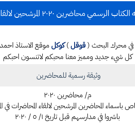
تب في محرك البحث (
قوقل
)
كوكل
موقع الاستاذ احم
كل شيء جديد ومميز معنا محبكم لاتنسون احبكم
وثيقة رسمية للمحاضرين
م/ محاضرين ٢٠٢٠
ص باسماء المحاضرين المرشحين لالقاء المحاضرات في الم
باشروا في مدارسهم قبل تاريخ ١/ ٥ / ٢٠٢٠