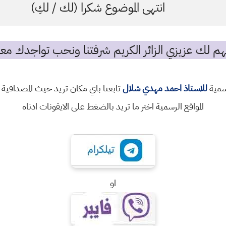
انتهى الموضوع شكرا (لك / لكِ)
م لك عزيزي الزائر الكريم شرفتنا ونحب تواجدك معن
رسمية
للاستاذ احمد مهدي شلال
تابعنا باي مكان تريد حيث المصداقية 
المواقع الرسمية اختر ما تريد بالضغط على الايقونات ادناه
او