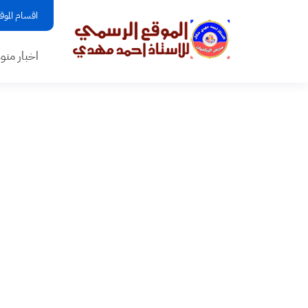
اقسام الموق
اخبار منو