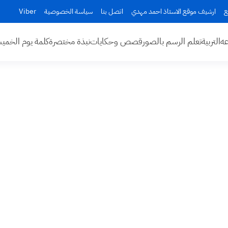
ع
ارشيف موقع الاستاذ احمد مهدي
اتصل بنا
سياسة الخصوصية
Viber
عه
التربية
تعلم الرسم بالصور
قصص وحكايات
نبذة مختصرة
كلمة يوم الخم