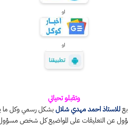
او
او
وتقبلو تحياتي
ابع
للاستاذ احمد مهدي شلال
بشكل رسمي وكل ما ينش
ؤول عن التعليقات على المواضيع كل شخص مسؤول ع