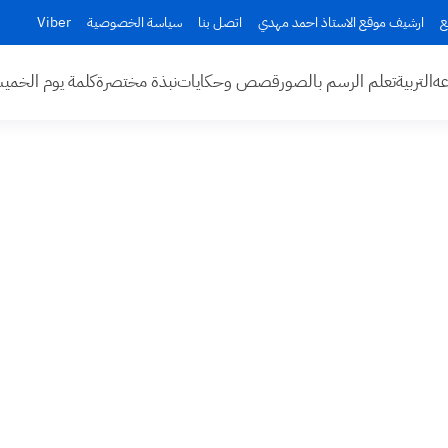
ع
ارشيف موقع الاستاذ احمد مهدي
اتصل بنا
سياسة الخصوصية
Viber
عه
التربية
تعلم الرسم بالصور
قصص وحكايات
نبذة مختصرة
كلمة يوم الخم