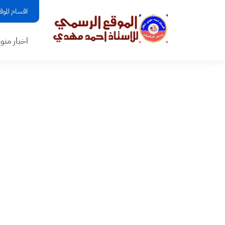
اقسام الموق
اخبار منو