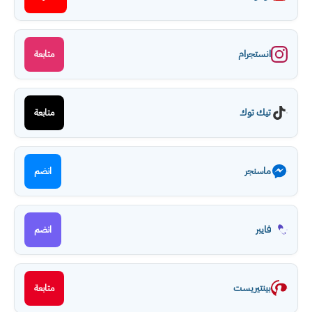
انستجرام
متابعة
تيك توك
متابعة
ماسنجر
انضم
فايبر
انضم
بينتيريست
متابعة