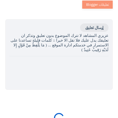
إرسال تعليق
عزيزي المشاهد لا تترك الموضوع بدون تعليق وتذكر ان
تعليقك يدل عليك فلا تقل الا خيرا :: كلمات قليلة تساعدنا على
الاستمرار في خدمتكم ادارة الموقع ... ( مَا يَلْفِظُ مِنْ قَوْلٍ إِلا
لَدَيْهِ رَقِيبٌ عَتِيدٌ )