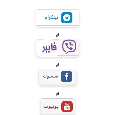
او
او
او