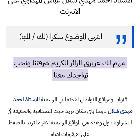
الاستاذ احمد مهدي شلال عباس المهداوي على
الانترنت
انتهى الموضوع شكرا (لك / لكِ)
مهم لك عزيزي الزائر الكريم شرفتنا ونحب
تواجدك معنا
قنوات ومواقع التواصل الاجتماعي الرسمية
للاستاذ احمد
مهدي شلال
تابعنا باي مكان تريد حيث المصداقية والحقيقة في
النشر اولا باول وهذه هي المواقع الرسمية اختر ما تريد بالضغط
على الايقونات ادناه