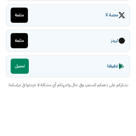
منصة X
متابعة
ثريدز
متابعة
تطبيقنا
تحميل
نشكركم على دعمكم المستمر، وفي حال واجهتكم أي مشكلة لا تترددوا في مراسلتنا.