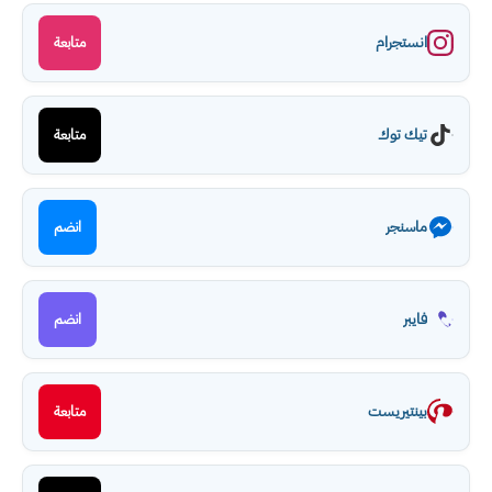
انستجرام
متابعة
تيك توك
متابعة
ماسنجر
انضم
فايبر
انضم
بينتيريست
متابعة