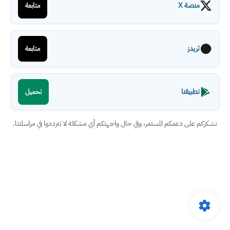
منصة X
متابعة
ثريدز
متابعة
تطبيقنا
تحميل
نشكركم على دعمكم المستمر، وفي حال واجهتكم أي مشكلة لا تترددوا في مراسلتنا.