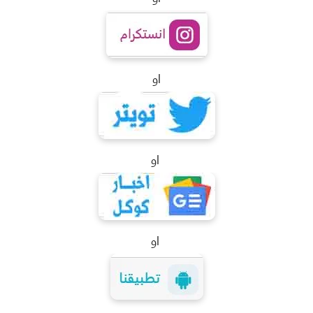
او
او
او